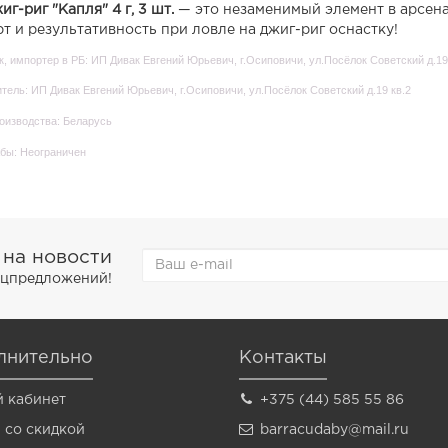
иг-риг "Капля" 4 г, 3 шт.
— это незаменимый элемент в арсена
т и результативность при ловле на джиг-риг оснастку!
, импортер в РБ: ИП Дивак Евгений Юрьевич, г.Осиповичи, ул.Посёлок Советский д.19
тель: ИП Дивак Евгений Юрьевич, г.Осиповичи, ул.Посёлок Советский д.19 кв.2
оизводства: Беларусь
бы: Неограничен
 на новости
пецпредложений!
лнительно
Контакты
 кабинет
+375 (44) 585 55 86
 со скидкой
barracudaby@mail.ru