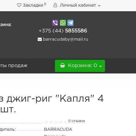
0
Закладки
Личный кабинет
зина:
+375 (44)
5855586
barracudaby@mail.ru
ты продаж
Корзина
: 0
з джиг-риг "Капля" 4
 шт.
0 отзывов
дитель:
BARRACUDA