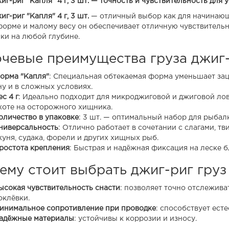
иг-риг "Капля" 4 г, 3 шт. — точность и чувствительность для
иг-риг "Капля" 4 г, 3 шт.
— отличный выбор как для начинающи
форме и малому весу он обеспечивает отличную чувствитель
ки на любой глубине.
чевые преимущества груза джиг-р
орма "Капля"
: Специальная обтекаемая форма уменьшает зац
ну и в сложных условиях.
ес 4 г
: Идеально подходит для микроджиговой и джиговой ло
хоте на осторожного хищника.
оличество в упаковке
: 3 шт. — оптимальный набор для рыбал
ниверсальность
: Отлично работает в сочетании с слагами, т
куня, судака, форели и других хищных рыб.
ростота крепления
: Быстрая и надёжная фиксация на леске б
ему стоит выбрать джиг-риг груз 
ысокая чувствительность снасти
: позволяет точно отслежива
оклёвки.
инимальное сопротивление при проводке
: способствует ест
адёжные материалы
: устойчивы к коррозии и износу.