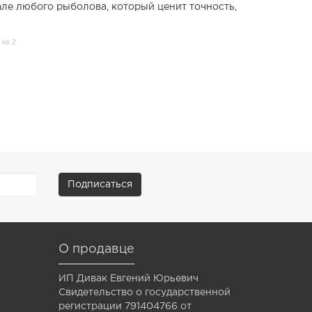
ле любого рыболова, который ценит точность,
 кв.2
Подписаться
О продавце
ИП Дивак Евгений Юрьевич
Свидетельство о государственной
регистрации 791404766 от