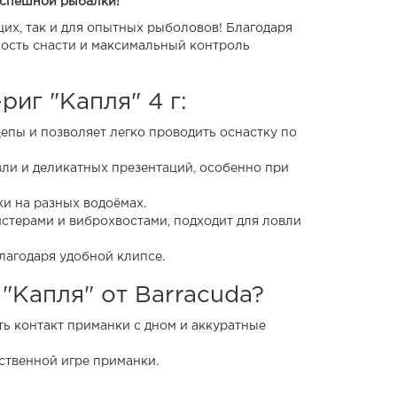
 успешной рыбалки!
х, так и для опытных рыболовов! Благодаря
ность снасти и максимальный контроль
иг "Капля" 4 г:
епы и позволяет легко проводить оснастку по
вли и деликатных презентаций, особенно при
ки на разных водоёмах.
вистерами и виброхвостами, подходит для ловли
лагодаря удобной клипсе.
"Капля" от Barracuda?
ть контакт приманки с дном и аккуратные
ественной игре приманки.