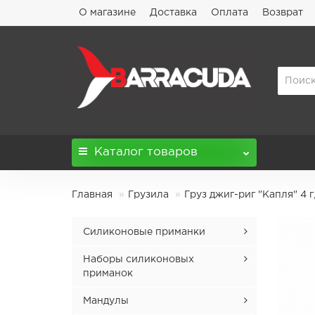
О магазине
Доставка
Оплата
Возврат
Каталог
товаров
Главная
Грузила
Груз джиг-риг "Капля" 4 г,
Силиконовые приманки
Admiral
Наборы силиконовых
приманок
Agressor
Наборы Comissar 4.5'' микс
Мандулы
Aptos