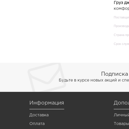
Груз дж
Peskar
комфор
Pika
Поставщик
Производи
Rezident
Страна пр
Senator
Срок служ
Sherif
Spartak
Stick
Подписка
Будьте в курсе новых акций и с
Svarog
Tantum
Информация
Tiagra
Допо
Ugor
Доставка
Личный
Оплата
Varvar
Товары