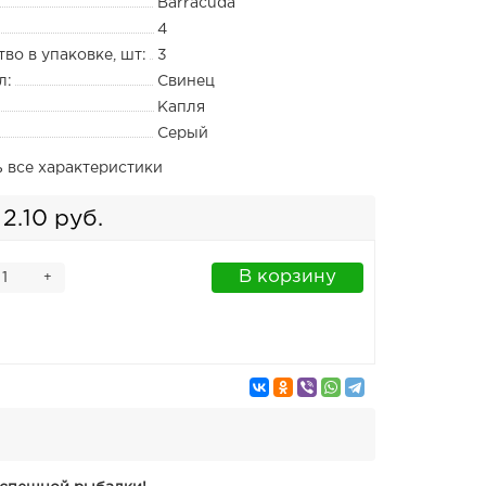
Barracuda
4
во в упаковке, шт:
3
л:
Свинец
Капля
Серый
ь все характеристики
2.10 руб.
В корзину
+