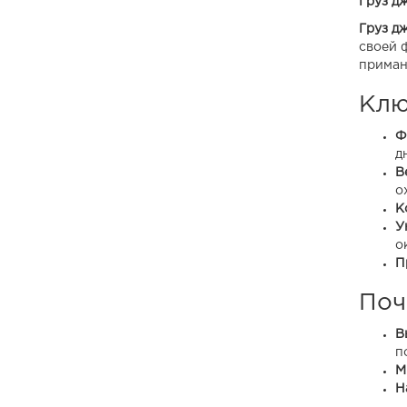
Груз дж
Fabricius
Груз дж
своей 
Ferdinand
приман
Gektor
Клю
Gladiator
Ф
д
Grub
В
о
Legioner
К
Malek
У
о
Marshall
П
Minoga
Поч
Nexus
В
п
Paladin
М
Н
Parazit