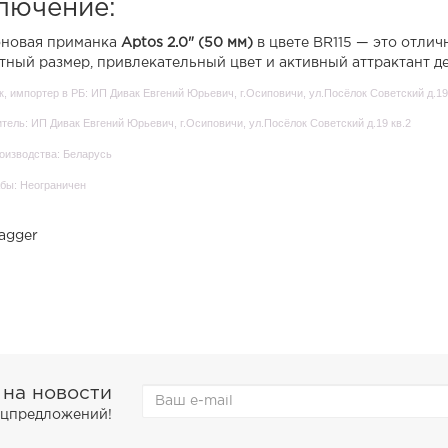
лючение:
новая приманка
Aptos 2.0" (50 мм)
в цвете BR115 — это отли
тный размер, привлекательный цвет и активный аттрактант д
, импортер в РБ: ИП Дивак Евгений Юрьевич, г.Осиповичи, ул.Посёлок Советский д.19
тель: ИП Дивак Евгений Юрьевич, г.Осиповичи, ул.Посёлок Советский д.19 кв.2
оизводства: Беларусь
бы: Неограничен
agger
 на новости
пецпредложений!