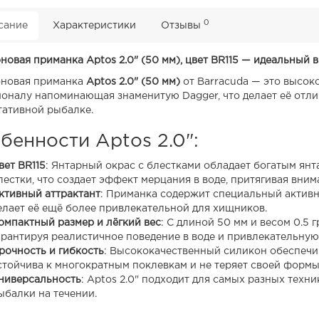
0
сание
Характеристики
Отзывы
новая приманка Aptos 2.0" (50 мм), цвет BR115 — идеальный 
новая приманка
Aptos 2.0" (50 мм)
от Barracuda — это высок
оналу напоминающая знаменитую Dagger, что делает её отл
тативной рыбалке.
бенности Aptos 2.0":
вет BR115
: Янтарный окрас с блестками обладает богатым ян
лестки, что создает эффект мерцания в воде, притягивая вни
ктивный аттрактант
: Приманка содержит специальный активны
елает её ещё более привлекательной для хищников.
омпактный размер и лёгкий вес
: С длиной 50 мм и весом 0.5 
арантируя реалистичное поведение в воде и привлекательную 
рочность и гибкость
: Высококачественный силикон обеспечи
стойчива к многократным поклевкам и не теряет своей формы
ниверсальность
: Aptos 2.0" подходит для самых разных техн
ыбалки на течении.