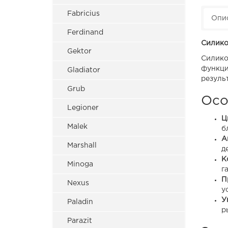
Fabricius
Опи
Ferdinand
Силико
Gektor
Силико
функци
Gladiator
резуль
Grub
Осо
Legioner
Ц
Malek
б
А
Marshall
д
К
Minoga
г
П
Nexus
у
У
Paladin
р
Parazit