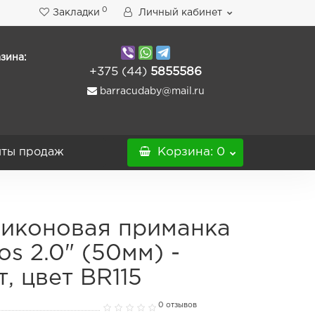
0
Закладки
Личный кабинет
зина:
+375 (44)
5855586
barracudaby@mail.ru
ты продаж
Корзина
: 0
иконовая приманка
os 2.0" (50мм) -
т, цвет BR115
0 отзывов