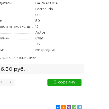
дитель:
BARRACUDA
Barracuda
0.5
м:
50
во в упаковке, шт:
12
Aptos
манки:
Слаг
115
ли:
Микроджиг
ь все характеристики
6.60 руб.
В корзину
+