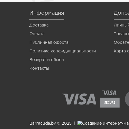
Venom
Информация
Допо
Vermis
Доставка
Личный
Wagner
Оплата
Товары
Wormik
Публичная оферта
Обратн
Zanzara
Политика конфиденциальности
Карта 
Мотыль
Возврат и обмен
Контакты
Опарыш
Barracuda.by © 2025 |
Создание интернет-м