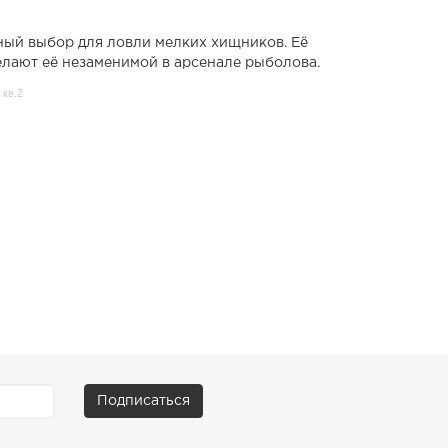
чный выбор для ловли мелких хищников. Её
елают её незаменимой в арсенале рыболова.
 кв.2
Подписаться