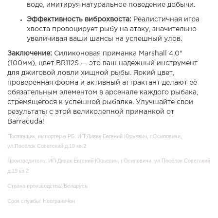
воде, имитируя натуральное поведение добычи.
Эффективность виброхвоста:
Реалистичная игра
хвоста провоцирует рыбу на атаку, значительно
увеличивая ваши шансы на успешный улов.
Заключение:
Силиконовая приманка Marshall 4.0"
(100мм), цвет BR112S — это ваш надежный инструмент
для джиговой ловли хищной рыбы. Яркий цвет,
проверенная форма и активный аттрактант делают её
обязательным элементом в арсенале каждого рыбака,
стремящегося к успешной рыбалке. Улучшайте свои
результаты с этой великолепной приманкой от
Barracuda!
Поставщик, импортер в РБ: ИП Дивак Евгений Юрьевич, г.Осиповичи,
ул.Посёлок Советский д.19 кв.2
Производитель: ИП Дивак Евгений Юрьевич, г.Осиповичи, ул.Посёлок Советский
д.19 кв.2
Страна производства: Беларусь
Срок службы: Неограничен