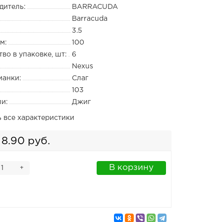
дитель:
BARRACUDA
Barracuda
3.5
м:
100
во в упаковке, шт:
6
Nexus
манки:
Слаг
103
ли:
Джиг
ь все характеристики
8.90 руб.
В корзину
+