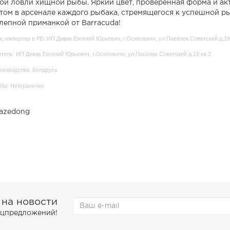
ой ловли хищной рыбы. Яркий цвет, проверенная форма и ак
том в арсенале каждого рыбака, стремящегося к успешной ры
лепной приманкой от Barracuda!
, импортер в РБ: ИП Дивак Евгений Юрьевич, г.Осиповичи, ул.Посёлок Советский д.19
тель: ИП Дивак Евгений Юрьевич, г.Осиповичи, ул.Посёлок Советский д.19 кв.2
оизводства: Беларусь
бы: Неограничен
azedong
 на новости
пецпредложений!