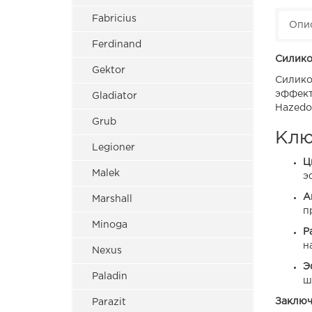
Fabricius
Опи
Ferdinand
Силико
Gektor
Силико
эффект
Gladiator
Hazedo
Grub
Клю
Legioner
Ц
Malek
э
А
Marshall
п
Minoga
Р
н
Nexus
Э
Paladin
ш
Заключ
Parazit