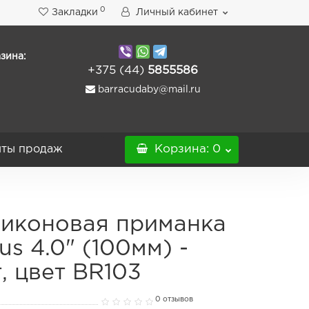
0
Закладки
Личный кабинет
зина:
+375 (44)
5855586
barracudaby@mail.ru
ты продаж
Корзина
: 0
иконовая приманка
us 4.0" (100мм) -
, цвет BR103
0 отзывов