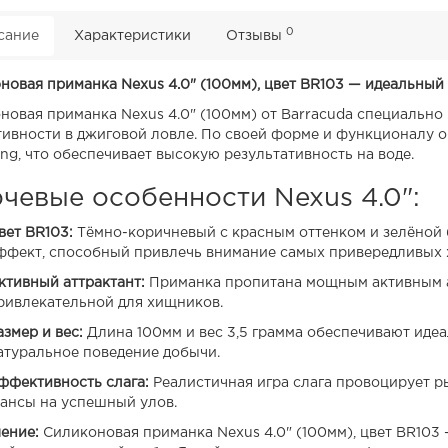
0
сание
Характеристики
Отзывы
новая приманка Nexus 4.0" (100мм), цвет BR103 — идеальный
новая приманка Nexus 4.0" (100мм) от Barracuda специальн
ивности в джиговой ловле. По своей форме и функционалу 
ng, что обеспечивает высокую результативность на воде.
чевые особенности Nexus 4.0":
вет BR103:
Тёмно-коричневый с красным оттенком и зелёной 
ффект, способный привлечь внимание самых привередливых 
ктивный аттрактант:
Приманка пропитана мощным активным ат
ривлекательной для хищников.
азмер и вес:
Длина 100мм и вес 3,5 грамма обеспечивают идеа
атуральное поведение добычи.
ффективность слага:
Реалистичная игра слага провоцирует р
ансы на успешный улов.
ение:
Силиконовая приманка Nexus 4.0" (100мм), цвет BR103