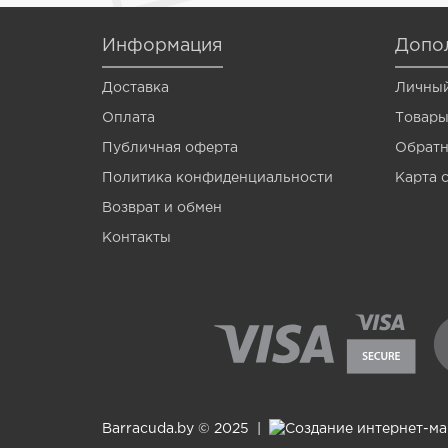
Venom
Информация
Допо
Vermis
Доставка
Личный
Wagner
Оплата
Товары
Wormik
Публичная оферта
Обратн
Zanzara
Политика конфиденциальности
Карта 
Мотыль
Возврат и обмен
Контакты
Опарыш
Barracuda.by © 2025 |
Создание интернет-м