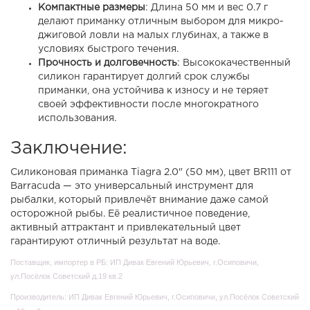
Компактные размеры
: Длина 50 мм и вес 0.7 г
делают приманку отличным выбором для микро-
джиговой ловли на малых глубинах, а также в
условиях быстрого течения.
Прочность и долговечность
: Высококачественный
силикон гарантирует долгий срок службы
приманки, она устойчива к износу и не теряет
своей эффективности после многократного
использования.
Заключение:
Силиконовая приманка Tiagra 2.0" (50 мм), цвет BR111 от
Barracuda — это универсальный инструмент для
рыбалки, который привлечёт внимание даже самой
осторожной рыбы. Её реалистичное поведение,
активный аттрактант и привлекательный цвет
гарантируют отличный результат на воде.
Поставщик, импортер в РБ: ИП Дивак Евгений Юрьевич, г.Осиповичи,
ул.Посёлок Советский д.19 кв.2
Производитель: ИП Дивак Евгений Юрьевич, г.Осиповичи, ул.Посёлок Советский