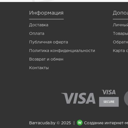
Venom
Информация
Допо
Vermis
Доставка
Личный
Wagner
Оплата
Товары
Wormik
Публичная оферта
Обратн
Zanzara
Политика конфиденциальности
Карта 
Мотыль
Возврат и обмен
Контакты
Опарыш
Barracuda.by © 2025 |
Создание интернет-