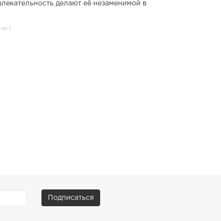
влекательность делают её незаменимой в
 кв.2
Подписаться