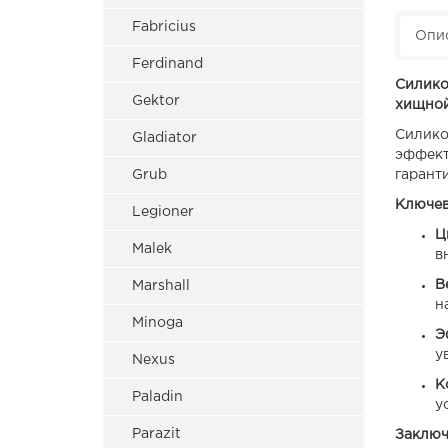
Fabricius
Опи
Ferdinand
Силико
Gektor
хищной
Силикон
Gladiator
эффект
Grub
гарант
Ключев
Legioner
Ц
Malek
в
В
Marshall
н
Minoga
Э
у
Nexus
К
Paladin
у
Parazit
Заключ