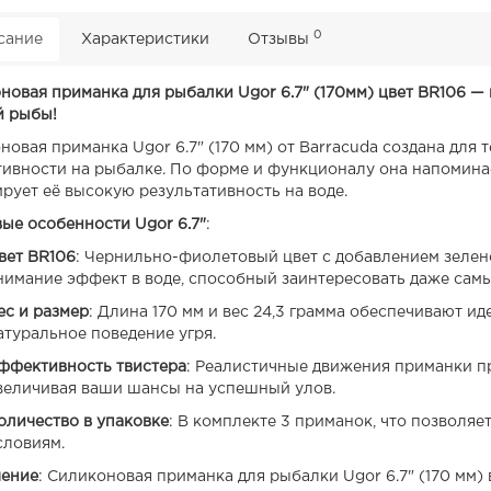
0
сание
Характеристики
Отзывы
новая приманка для рыбалки Ugor 6.7" (170мм) цвет BR106 
 рыбы!
овая приманка Ugor 6.7" (170 мм) от Barracuda создана для 
ивности на рыбалке. По форме и функционалу она напоминае
ирует её высокую результативность на воде.
ые особенности Ugor 6.7"
:
вет BR106
: Чернильно-фиолетовый цвет с добавлением зелен
нимание эффект в воде, способный заинтересовать даже сам
ес и размер
: Длина 170 мм и вес 24,3 грамма обеспечивают и
атуральное поведение угря.
ффективность твистера
: Реалистичные движения приманки п
величивая ваши шансы на успешный улов.
оличество в упаковке
: В комплекте 3 приманок, что позволя
словиям.
ение
: Силиконовая приманка для рыбалки Ugor 6.7" (170 мм)