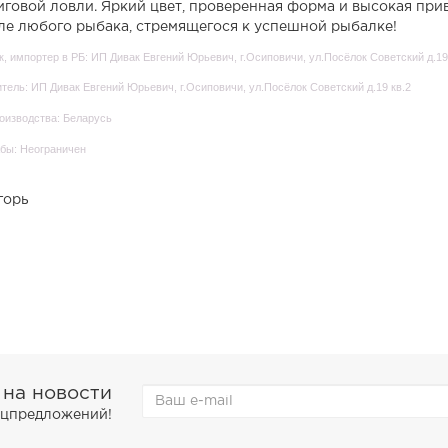
иговой ловли. Яркий цвет, проверенная форма и высокая при
ле любого рыбака, стремящегося к успешной рыбалке!
, импортер в РБ: ИП Дивак Евгений Юрьевич, г.Осиповичи, ул.Посёлок Советский д.19
тель: ИП Дивак Евгений Юрьевич, г.Осиповичи, ул.Посёлок Советский д.19 кв.2
оизводства: Беларусь
бы: Неограничен
горь
 на новости
пецпредложений!