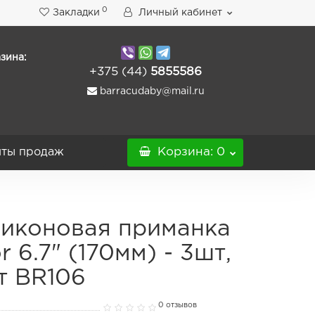
0
Закладки
Личный кабинет
зина:
+375 (44)
5855586
barracudaby@mail.ru
ты продаж
Корзина
: 0
иконовая приманка
r 6.7" (170мм) - 3шт,
т BR106
0 отзывов