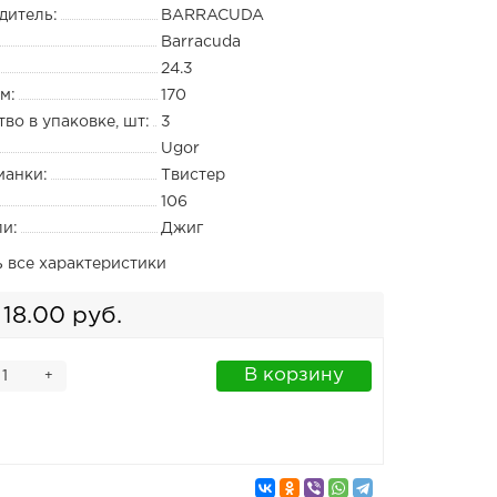
дитель:
BARRACUDA
Barracuda
24.3
м:
170
во в упаковке, шт:
3
Ugor
манки:
Твистер
106
ли:
Джиг
ь все характеристики
18.00 руб.
В корзину
+