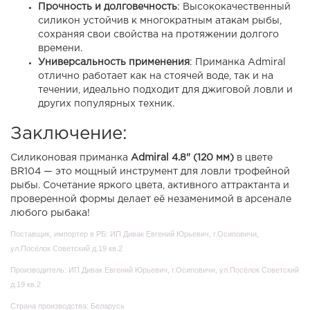
Прочность и долговечность
: Высококачественный
силикон устойчив к многократным атакам рыбы,
сохраняя свои свойства на протяжении долгого
времени.
Универсальность применения
: Приманка Admiral
отлично работает как на стоячей воде, так и на
течении, идеально подходит для джиговой ловли и
других популярных техник.
Заключение:
Силиконовая приманка
Admiral 4.8" (120 мм)
в цвете
BR104 — это мощный инструмент для ловли трофейной
рыбы. Сочетание яркого цвета, активного аттрактанта и
проверенной формы делает её незаменимой в арсенале
любого рыбака!
Поставщик, импортер в РБ: ИП Дивак Евгений Юрьевич, г.Осиповичи,
ул.Посёлок Советский д.19 кв.2
Производитель: ИП Дивак Евгений Юрьевич, г.Осиповичи, ул.Посёлок Советский
д.19 кв.2
Страна производства: Беларусь