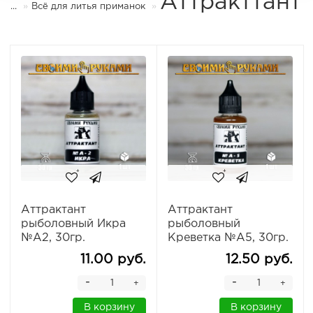
Аттракттант
...
Всё для литья приманок
Аттрактант
Аттрактант
рыболовный Икра
рыболовный
№А2, 30гр.
Креветка №А5, 30гр.
11.00 руб.
12.50 руб.
-
-
+
+
В корзину
В корзину