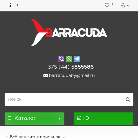
0
+375 (44)
5855586
barracudaby@mail.ru
Каталог
: 0
Всё для литья приманок