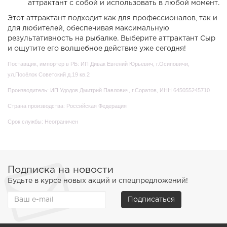
аттрактант с собой и использовать в любой момент.
Этот аттрактант подходит как для профессионалов, так и
для любителей, обеспечивая максимальную
результативность на рыбалке. Выберите аттрактант Сыр
и ощутите его волшебное действие уже сегодня!
Поставщик, импортер в РБ: ИП Дивак Евгений Юрьевич, г.Осиповичи,
ул.Посёлок Советский д.19 кв.2
Производитель: ИП Удодов Дмитрий Павлович
, г.Соратов, ИНН 645055245710
Страна производства: Российская Федерация
Срок службы: Неограничен
Подписка на новости
Будьте в курсе новых акций и спецпредложений!
Подписаться