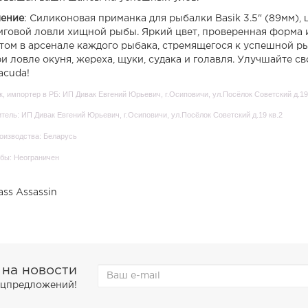
ение
: Силиконовая приманка для рыбалки Basik 3.5" (89мм)
иговой ловли хищной рыбы. Яркий цвет, проверенная форма 
том в арсенале каждого рыбака, стремящегося к успешной р
ри ловле окуня, жереха, щуки, судака и голавля. Улучшайте 
acuda!
, импортер в РБ: ИП Дивак Евгений Юрьевич, г.Осиповичи, ул.Посёлок Советский д.19
тель: ИП Дивак Евгений Юрьевич, г.Осиповичи, ул.Посёлок Советский д.19 кв.2
оизводства: Беларусь
бы: Неограничен
ass Assassin
 на новости
пецпредложений!