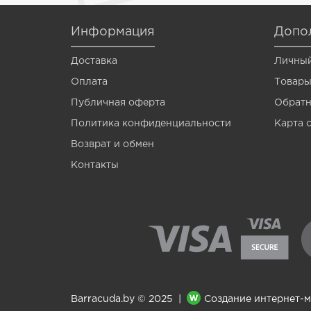
Venom
Информация
Допо
Vermis
Доставка
Личный
Wagner
Оплата
Товары
Wormik
Публичная оферта
Обратн
Zanzara
Политика конфиденциальности
Карта 
Мотыль
Возврат и обмен
Контакты
Опарыш
Barracuda.by © 2025 |
Создание интернет-