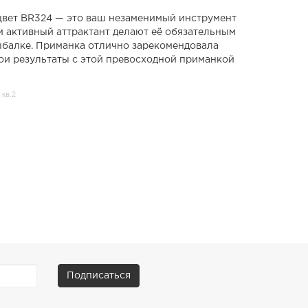
, цвет BR324 — это ваш незаменимый инструмент
и активный аттрактант делают её обязательным
ыбалке. Приманка отлично зарекомендовала
свои результаты с этой превосходной приманкой
 кв.2
Подписаться