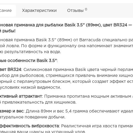
0
сание
Характеристики
Отзывы
новая приманка для рыбалки Basik 3.5" (89мм), цвет BR324 
 рыбы!
новая приманка Basik 3.5" (89мм) от Barracuda специально 
ой ловле. По форме и функционалу она напоминает знамениту
ю результативность на воде.
ые особенности Basik 3.5"
:
вет BR324
: Силиконовая приманка Basik цвета черный перла
ыбор для рыболовов, стремящихся привлечь внимание хищно
ерный с перламутровым блеском, который создает эффект ес
 условиях низкой видимости.
ктивный аттрактант
: Приманка пропитана мощным активным а
ё привлекательность для хищников.
азмер и вес
: Длина 89мм и вес 5,4 грамма обеспечивают идеа
атуральное поведение добычи.
ффективность виброхвоста
: Реалистичная игра хвоста прима
овышая ваши шансы на успешный улов.