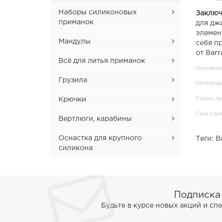
Peskar
Наборы силиконовых
Заключ
приманок
для дж
Pika
элемен
Наборы Comissar 4.5'' микс
Мандулы
себя п
Rezident
от Barr
Наборы Gektor 4.5'' микс
Трехсоставная мандула
Всё для литья приманок
Senator
Поставщик
Наборы Sherif 4.0'' микс
Четырехсоставная мандула
Аттракттант
Грузила
Производи
Sherif
Наборы Ugor 4.5'' микс
Глиттер (блёстка)
Страна пр
Вольфрам
Крючки
Spartak
Срок служ
Пигмент (краска)
Свинец
Джиг-головки
Вертлюги, карабины
Stick
Пластизоль (силикон)
Крючки для микроджига
Вертлюг с карабином
Оснастка для крупного
Теги:
B
Svarog
силикона
Упаковка
Крючки двойные
Вертлюги
Tantum
Стингеры
Крючки офсетные
Карабины
Tiagra
Подписка
Ugor
Будьте в курсе новых акций и с
Varvar