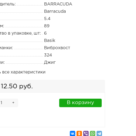
дитель:
BARRACUDA
Barracuda
5.4
м:
89
во в упаковке, шт:
6
Basik
манки:
Виброхвост
324
ли:
Джиг
ь все характеристики
12.50 руб.
В корзину
+