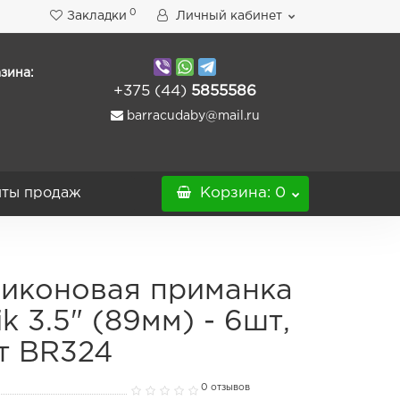
0
Закладки
Личный кабинет
зина:
+375 (44)
5855586
barracudaby@mail.ru
ты продаж
Корзина
: 0
иконовая приманка
ik 3.5" (89мм) - 6шт,
т BR324
0 отзывов