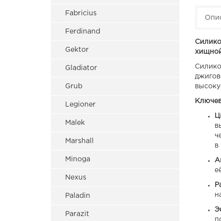
Fabricius
Опи
Ferdinand
Силико
Gektor
хищной
Силико
Gladiator
джигов
Grub
высоку
Ключев
Legioner
Ц
Malek
в
ч
Marshall
в
Minoga
А
е
Nexus
Р
н
Paladin
Э
Parazit
п