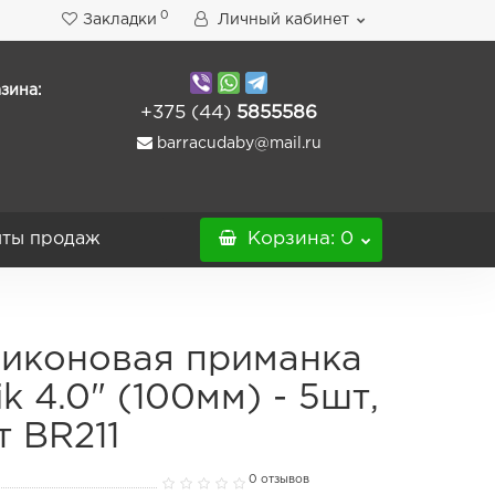
0
Закладки
Личный кабинет
зина:
+375 (44)
5855586
barracudaby@mail.ru
ты продаж
Корзина
: 0
иконовая приманка
ik 4.0" (100мм) - 5шт,
т BR211
0 отзывов