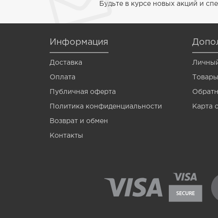
Будьте в курсе новых акций и с
Venom
Vermis
Информация
Допо
Wagner
Доставка
Личный
Wormik
Оплата
Товары
Zanzara
Публичная оферта
Обратн
Мотыль
Политика конфиденциальности
Карта 
Опарыш
Возврат и обмен
Контакты