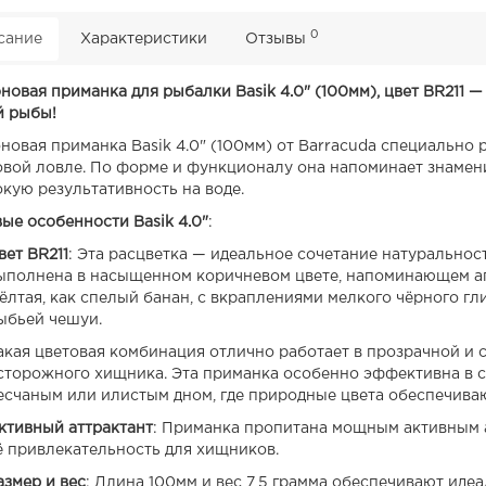
0
сание
Характеристики
Отзывы
новая приманка для рыбалки Basik 4.0" (100мм), цвет BR211
 рыбы!
новая приманка Basik 4.0" (100мм) от Barracuda специально
овой ловле. По форме и функционалу она напоминает знамени
окую результативность на воде.
ые особенности Basik 4.0"
:
вет BR211
: Эта расцветка — идеальное сочетание натуральнос
ыполнена в насыщенном коричневом цвете, напоминающем ап
ёлтая, как спелый банан, с вкраплениями мелкого чёрного г
ыбьей чешуи.
акая цветовая комбинация отлично работает в прозрачной и 
сторожного хищника. Эта приманка особенно эффективна в со
есчаным или илистым дном, где природные цвета обеспечива
ктивный аттрактант
: Приманка пропитана мощным активным а
ё привлекательность для хищников.
азмер и вес
: Длина 100мм и вес 7,5 грамма обеспечивают иде