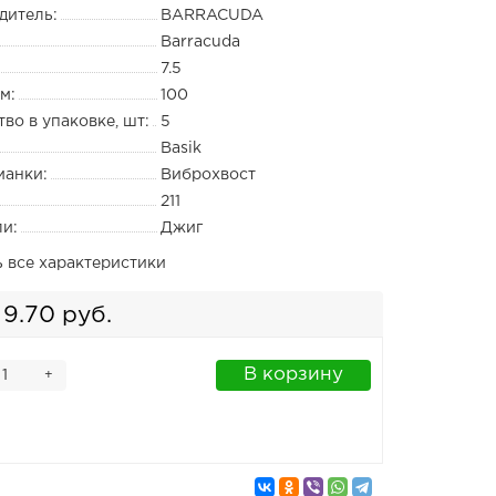
дитель:
BARRACUDA
Barracuda
7.5
м:
100
во в упаковке, шт:
5
Basik
манки:
Виброхвост
211
ли:
Джиг
ь все характеристики
9.70 руб.
В корзину
+