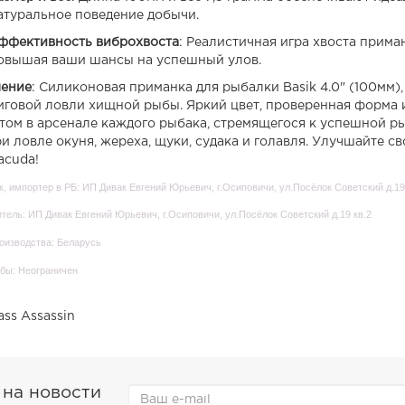
атуральное поведение добычи.
ффективность виброхвоста
: Реалистичная игра хвоста прима
овышая ваши шансы на успешный улов.
ение
: Силиконовая приманка для рыбалки Basik 4.0" (100мм)
иговой ловли хищной рыбы. Яркий цвет, проверенная форма 
том в арсенале каждого рыбака, стремящегося к успешной р
ри ловле окуня, жереха, щуки, судака и голавля. Улучшайте 
acuda!
, импортер в РБ: ИП Дивак Евгений Юрьевич, г.Осиповичи, ул.Посёлок Советский д.19
тель: ИП Дивак Евгений Юрьевич, г.Осиповичи, ул.Посёлок Советский д.19 кв.2
оизводства: Беларусь
бы: Неограничен
ass Assassin
 на новости