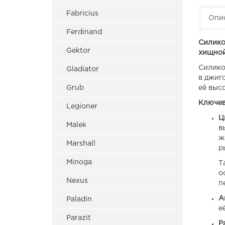
Fabricius
Опи
Ferdinand
Силико
Gektor
хищной
Силико
Gladiator
в джиг
Grub
её выс
Ключев
Legioner
Ц
Malek
в
ж
Marshall
р
Minoga
Т
о
Nexus
п
А
Paladin
е
Parazit
Р