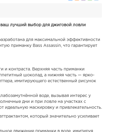
 — ваш лучший выбор для джиговой ловли
 разработана для максимальной эффективности
тую приманку Bass Assassin, что гарантирует
ти и контраста. Верхняя часть приманки
петитный шоколад, а нижняя часть — ярко-
литтера, имитирующего естественный рисунок
слабозамутнённой воде, вызывая интерес у
лнечные дни и при ловле на участках с
ют идеальную маскировку и привлекательность.
ттрактантом, который значительно усиливает
альное движение приманки в воде, имитируя