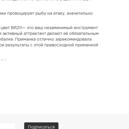
нки провоцирует рыбу на атаку, значительно
, цвет BR211— это ваш незаменимый инструмент
и активный аттрактант делают её обязательным
ыбалке. Приманка отлично зарекомендовала
свои результаты с этой превосходной приманкой
 кв.2
Подписаться