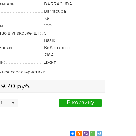
дитель:
BARRACUDA
Barracuda
7.5
м:
100
во в упаковке, шт:
5
Basik
манки:
Виброхвост
218A
ли:
Джиг
ь все характеристики
9.70 руб.
В корзину
+