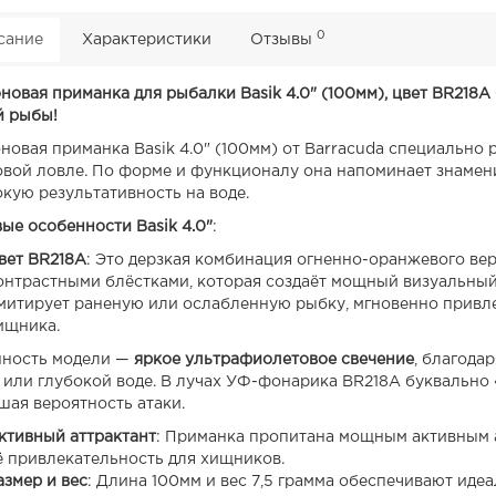
0
сание
Характеристики
Отзывы
новая приманка для рыбалки Basik 4.0" (100мм), цвет BR218
 рыбы!
новая приманка Basik 4.0" (100мм) от Barracuda специально
овой ловле. По форме и функционалу она напоминает знамени
окую результативность на воде.
ые особенности Basik 4.0"
:
вет BR218A
: Это дерзкая комбинация огненно-оранжевого вер
онтрастными блёстками, которая создаёт мощный визуальный 
митирует раненую или ослабленную рыбку, мгновенно привле
ищника.
ность модели —
яркое ультрафиолетовое свечение
, благода
 или глубокой воде. В лучах УФ-фонарика BR218А буквально
шая вероятность атаки.
ктивный аттрактант
: Приманка пропитана мощным активным а
ё привлекательность для хищников.
азмер и вес
: Длина 100мм и вес 7,5 грамма обеспечивают иде