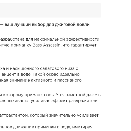
A — ваш лучший выбор для джиговой ловли
 разработана для максимальной эффективности
тую приманку Bass Assassin, что гарантирует
ха и насыщенного салатового низа с
акцент в воде. Такой окрас идеально
кая внимание активного и пассивного
ря которому приманка остаётся заметной даже в
 «вспыхивает», усиливая эффект раздражителя
ттрактантом, который значительно усиливает
альное движение приманки в воде, имитируя