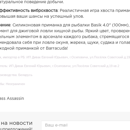
атуральное поведение добычи.
ффективность виброхвоста
: Реалистичная игра хвоста прима
овышая ваши шансы на успешный улов.
ение
: Силиконовая приманка для рыбалки Basik 4.0" (100мм)
мент для джиговой ловли хищной рыбы. Яркий цвет, проверен
ельным элементом в арсенале каждого рыбака, стремящегося
мендовала себя при ловле окуня, жереха, щуки, судака и гола
ходной приманкой от Barracuda!
, импортер в РБ: ИП Дивак Евгений Юрьевич, г.Осиповичи, ул.Посёлок Советский д.19
тель: ИП Дивак Евгений Юрьевич, г.Осиповичи, ул.Посёлок Советский д.19 кв.2
оизводства: Беларусь
бы: Неограничен
ass Assassin
 на новости
пецпредложений!