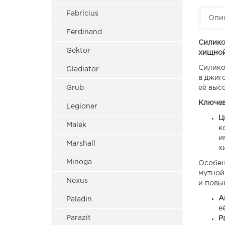
Fabricius
Опи
Ferdinand
Силико
Gektor
хищной
Силико
Gladiator
в джиг
Grub
её выс
Ключев
Legioner
Ц
Malek
к
и
Marshall
х
Minoga
Особен
мутной
Nexus
и повы
А
Paladin
е
Parazit
Р