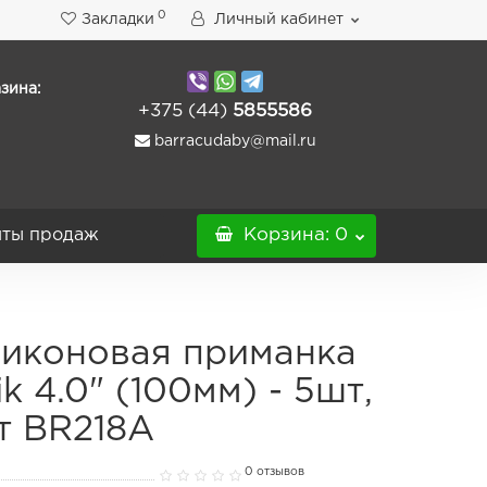
0
Закладки
Личный кабинет
зина:
+375 (44)
5855586
barracudaby@mail.ru
ты продаж
Корзина
: 0
иконовая приманка
ik 4.0" (100мм) - 5шт,
т BR218A
0 отзывов