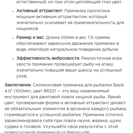
естественный, но при этом цепляющий глаз цвет.
Активный аттрактант
: Приманка пропитана
мощным активным аттрактантом, который
значительно усиливает её привлекательность для
хищников.
Размер и вес
: Длина 100мм и вес 7,5 грамма
обеспечивают идеальное движение приманки в
воде, имитируя натуральное поведение добычи.
Эффективность виброхвоста
: Реалистичная игра
хвоста приманки провоцирует рыбу на атаку,
значительно повышая ваши шансы на успешный
улов.
Заключение
: Силиконовая приманка для рыбалки Basik
4.0" (100мм), цвет BR221 — это ваш незаменимый
инструмент для джиговой ловли хищной рыбы. Яркий
цвет, проверенная форма и активный аттрактант делают
её обязательным элементом в арсенале каждого рыбака,
стремящегося к успешной рыбалке. Приманка отлично
зарекомендовала себя при ловле окуня, жереха, щуки,
судака и голавля. Улучшайте свои результаты с этой
превосходной приманкой от Barracuda!