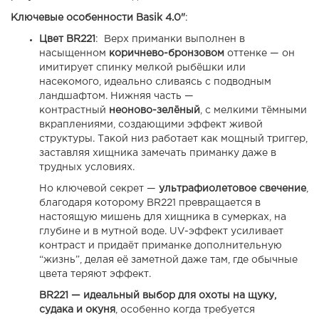
Ключевые особенности Basik 4.0"
:
Цвет BR221
: Верх приманки выполнен в
насыщенном
коричнево-бронзовом
оттенке — он
имитирует спинку мелкой рыбёшки или
насекомого, идеально сливаясь с подводным
ландшафтом. Нижняя часть —
контрастный
неоново-зелёный
, с мелкими тёмными
вкраплениями, создающими эффект живой
структуры. Такой низ работает как мощный триггер,
заставляя хищника замечать приманку даже в
трудных условиях.
Но ключевой секрет —
ультрафиолетовое свечение
,
благодаря которому BR221 превращается в
настоящую мишень для хищника в сумерках, на
глубине и в мутной воде. UV-эффект усиливает
контраст и придаёт приманке дополнительную
“жизнь”, делая её заметной даже там, где обычные
цвета теряют эффект.
BR221 — идеальный выбор для охоты на щуку,
судака и окуня
, особенно когда требуется