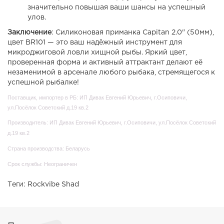
значительно повышая ваши шансы на успешный
улов.
Заключение
: Силиконовая приманка Capitan 2.0" (50мм),
цвет BR101 — это ваш надёжный инструмент для
микроджиговой ловли хищной рыбы. Яркий цвет,
проверенная форма и активный аттрактант делают её
незаменимой в арсенале любого рыбака, стремящегося к
успешной рыбалке!
Поставщик, импортер в РБ: ИП Дивак Евгений Юрьевич, г.Осиповичи,
ул.Посёлок Советский д.19 кв.2
Производитель: ИП Дивак Евгений Юрьевич, г.Осиповичи, ул.Посёлок Советский
д.19 кв.2
Страна производства: Беларусь
Срок службы: Неограничен
Теги:
Rockvibe Shad