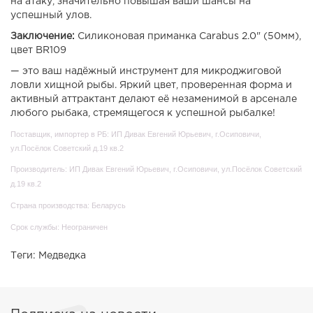
на атаку, значительно повышая ваши шансы на
успешный улов.
Заключение:
Силиконовая приманка Carabus 2.0" (50мм),
цвет BR109
— это ваш надёжный инструмент для микроджиговой
ловли хищной рыбы. Яркий цвет, проверенная форма и
активный аттрактант делают её незаменимой в арсенале
любого рыбака, стремящегося к успешной рыбалке!
Поставщик, импортер в РБ: ИП Дивак Евгений Юрьевич, г.Осиповичи,
ул.Посёлок Советский д.19 кв.2
Производитель: ИП Дивак Евгений Юрьевич, г.Осиповичи, ул.Посёлок Советский
д.19 кв.2
Страна производства: Беларусь
Срок службы: Неограничен
Теги:
Медведка