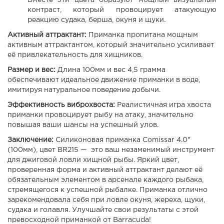
Вместе эти цвета образуют мощный визуальный
контраст, который провоцирует атакующую
реакцию судака, берша, окуня и щуки.
Активный аттрактант:
Приманка пропитана мощным
активным аттрактантом, который значительно усиливает
её привлекательность для хищников.
Размер и вес:
Длина 100мм и вес 4,5 грамма
обеспечивают идеальное движение приманки в воде,
имитируя натуральное поведение добычи.
Эффективность виброхвоста:
Реалистичная игра хвоста
приманки провоцирует рыбу на атаку, значительно
повышая ваши шансы на успешный улов.
Заключение:
Силиконовая приманка Comissar 4.0"
(100мм), цвет BR215 — это ваш незаменимый инструмент
для джиговой ловли хищной рыбы. Яркий цвет,
проверенная форма и активный аттрактант делают её
обязательным элементом в арсенале каждого рыбака,
стремящегося к успешной рыбалке. Приманка отлично
зарекомендовала себя при ловле окуня, жереха, щуки,
судака и голавля. Улучшайте свои результаты с этой
превосходной приманкой от Barracuda!