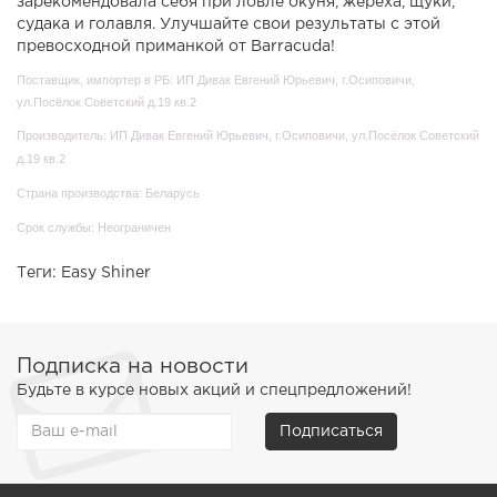
зарекомендовала себя при ловле окуня, жереха, щуки,
судака и голавля. Улучшайте свои результаты с этой
превосходной приманкой от Barracuda!
Поставщик, импортер в РБ: ИП Дивак Евгений Юрьевич, г.Осиповичи,
ул.Посёлок Советский д.19 кв.2
Производитель: ИП Дивак Евгений Юрьевич, г.Осиповичи, ул.Посёлок Советский
д.19 кв.2
Страна производства: Беларусь
Срок службы: Неограничен
Теги:
Easy Shiner
Подписка на новости
Будьте в курсе новых акций и спецпредложений!
Подписаться