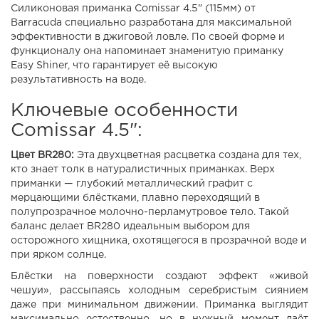
Силиконовая приманка Comissar 4.5" (115мм) от
Barracuda специально разработана для максимальной
эффективности в джиговой ловле. По своей форме и
функционалу она напоминает знаменитую приманку
Easy Shiner, что гарантирует её высокую
результативность на воде.
Ключевые особенности
Comissar 4.5":
Цвет BR280:
Эта двухцветная расцветка создана для тех,
кто знает толк в натуралистичных приманках. Верх
приманки — глубокий металлический графит с
мерцающими блёстками, плавно переходящий в
полупрозрачное молочно-перламутровое тело. Такой
баланс делает BR280 идеальным выбором для
осторожного хищника, охотящегося в прозрачной воде и
при ярком солнце.
Блёстки на поверхности создают эффект «живой
чешуи», рассыпаясь холодным серебристым сиянием
даже при минимальном движении. Приманка выглядит