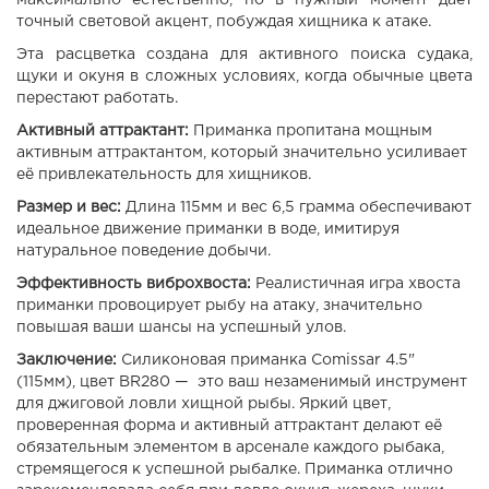
максимально естественно, но в нужный момент даёт
точный световой акцент, побуждая хищника к атаке.
Эта расцветка создана для активного поиска судака,
щуки и окуня в сложных условиях, когда обычные цвета
перестают работать.
Активный аттрактант:
Приманка пропитана мощным
активным аттрактантом, который значительно усиливает
её привлекательность для хищников.
Размер и вес:
Длина 115мм и вес 6,5 грамма обеспечивают
идеальное движение приманки в воде, имитируя
натуральное поведение добычи.
Эффективность виброхвоста:
Реалистичная игра хвоста
приманки провоцирует рыбу на атаку, значительно
повышая ваши шансы на успешный улов.
Заключение:
Силиконовая приманка Comissar 4.5"
(115мм), цвет BR280 — это ваш незаменимый инструмент
для джиговой ловли хищной рыбы. Яркий цвет,
проверенная форма и активный аттрактант делают её
обязательным элементом в арсенале каждого рыбака,
стремящегося к успешной рыбалке. Приманка отлично