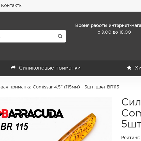
Контакты
Время работы интернет-мага
с 9.00 до 18.00
Силиконовые приманки
Хи
ая приманка Comissar 4.5" (115мм) - 5шт, цвет BR115
Сил
Com
5шт
Рейтинг: