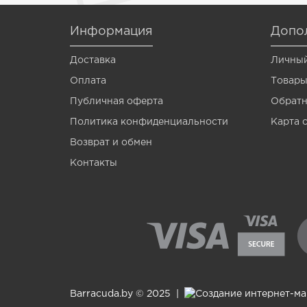
Venom
Информация
Допо
Vermis
Доставка
Личный
Wagner
Оплата
Товары
Wormik
Публичная оферта
Обратн
Zanzara
Политика конфиденциальности
Карта 
Мотыль
Возврат и обмен
Контакты
Опарыш
Barracuda.by © 2025 |
Создание интернет-м