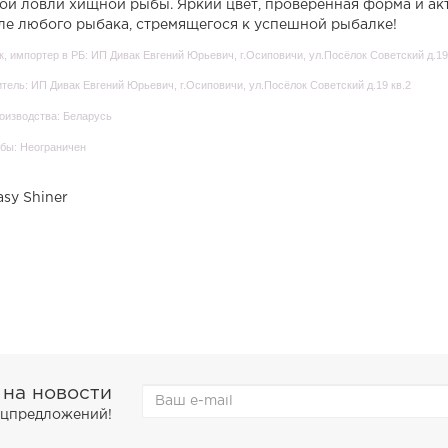
ой ловли хищной рыбы. Яркий цвет, проверенная форма и ак
ле любого рыбака, стремящегося к успешной рыбалке!
, импортер в РБ: ИП Дивак Евгений Юрьевич, г.Осиповичи, ул.Посёлок Советский д.19
тель: ИП Дивак Евгений Юрьевич, г.Осиповичи, ул.Посёлок Советский д.19 кв.2
оизводства: Беларусь
бы: Неограничен
asy Shiner
 на новости
пецпредложений!