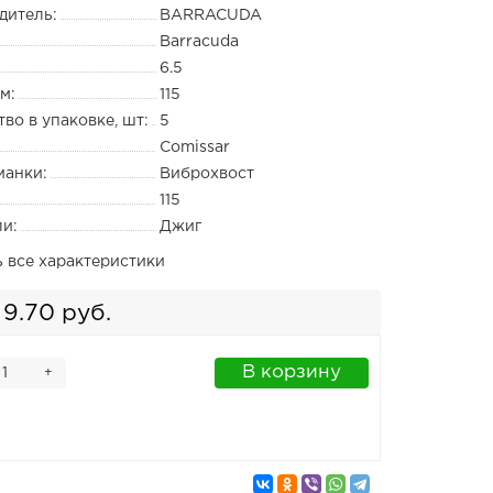
дитель:
BARRACUDA
Barracuda
6.5
м:
115
во в упаковке, шт:
5
Comissar
манки:
Виброхвост
115
ли:
Джиг
ь все характеристики
9.70 руб.
В корзину
+