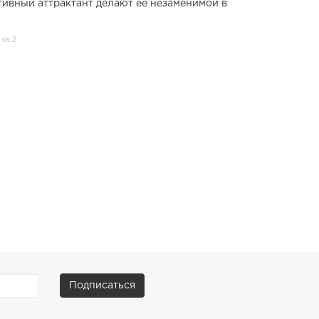
тивный аттрактант делают её незаменимой в
 кв.2
Подписаться