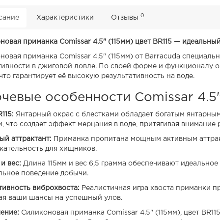
0
сание
Характеристики
Отзывы
новая приманка Comissar 4.5" (115мм) цвет BR115 — идеальны
новая приманка Comissar 4.5" (115мм) от Barracuda специаль
ивности в джиговой ловле. По своей форме и функционалу о
 что гарантирует её высокую результативность на воде.
чевые особенности Comissar 4.5"
115:
Янтарный окрас с блестками обладает богатым янтарным
и, что создает эффект мерцания в воде, притягивая внимание 
ый аттрактант:
Приманка пропитана мощным активным аттракт
кательность для хищников.
и вес:
Длина 115мм и вес 6,5 грамма обеспечивают идеальное
льное поведение добычи.
ивность виброхвоста:
Реалистичная игра хвоста приманки пр
я ваши шансы на успешный улов.
ение:
Силиконовая приманка Comissar 4.5" (115мм), цвет BR1