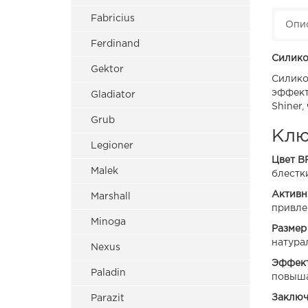
Fabricius
Опи
Ferdinand
Силико
Gektor
Силико
эффект
Gladiator
Shiner,
Grub
Клю
Legioner
Цвет BR
Malek
блестк
Активн
Marshall
привле
Minoga
Размер 
натура
Nexus
Эффект
Paladin
повыша
Заключ
Parazit