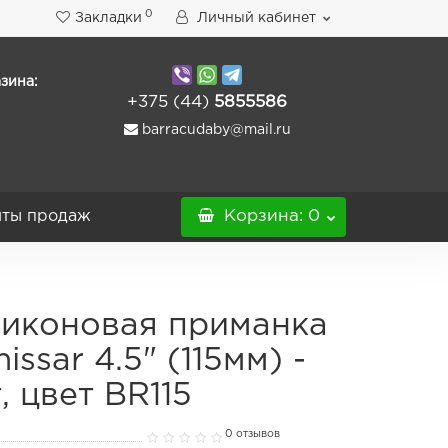
0
Закладки
Личный кабинет
зина:
+375 (44)
5855586
barracudaby@mail.ru
ты продаж
Корзина
: 0
иконовая приманка
issar 4.5" (115мм) -
, цвет BR115
0 отзывов