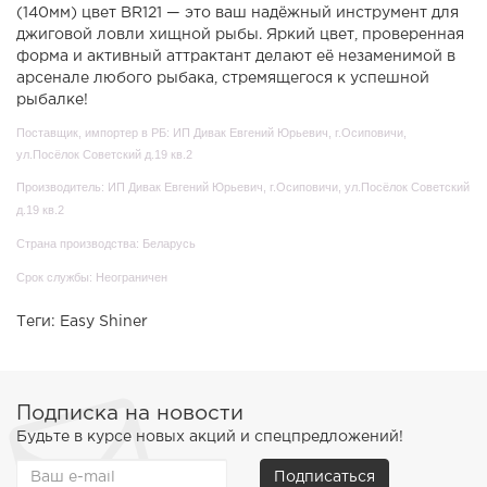
(140мм) цвет BR121 — это ваш надёжный инструмент для
джиговой ловли хищной рыбы. Яркий цвет, проверенная
форма и активный аттрактант делают её незаменимой в
арсенале любого рыбака, стремящегося к успешной
рыбалке!
Поставщик, импортер в РБ: ИП Дивак Евгений Юрьевич, г.Осиповичи,
ул.Посёлок Советский д.19 кв.2
Производитель: ИП Дивак Евгений Юрьевич, г.Осиповичи, ул.Посёлок Советский
д.19 кв.2
Страна производства: Беларусь
Срок службы: Неограничен
Теги:
Easy Shiner
Подписка на новости
Будьте в курсе новых акций и спецпредложений!
Подписаться