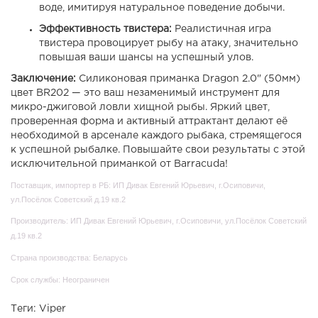
воде, имитируя натуральное поведение добычи.
Эффективность твистера:
Реалистичная игра
твистера провоцирует рыбу на атаку, значительно
повышая ваши шансы на успешный улов.
Заключение:
Силиконовая приманка Dragon 2.0" (50мм)
цвет BR202 — это ваш незаменимый инструмент для
микро-джиговой ловли хищной рыбы. Яркий цвет,
проверенная форма и активный аттрактант делают её
необходимой в арсенале каждого рыбака, стремящегося
к успешной рыбалке. Повышайте свои результаты с этой
исключительной приманкой от Barracuda!
Поставщик, импортер в РБ: ИП Дивак Евгений Юрьевич, г.Осиповичи,
ул.Посёлок Советский д.19 кв.2
Производитель: ИП Дивак Евгений Юрьевич, г.Осиповичи, ул.Посёлок Советский
д.19 кв.2
Страна производства: Беларусь
Срок службы: Неограничен
Теги:
Viper