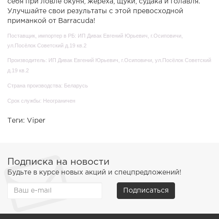
себя при ловле окуня, жереха, щуки, судака и голавля.
Улучшайте свои результаты с этой превосходной
приманкой от Barracuda!
Поставщик, импортер в РБ: ИП Дивак Евгений Юрьевич, г.Осиповичи,
ул.Посёлок Советский д.19 кв.2
Производитель: ИП Дивак Евгений Юрьевич, г.Осиповичи, ул.Посёлок Советский
д.19 кв.2
Страна производства: Беларусь
Срок службы: Неограничен
Теги:
Viper
Подписка на новости
Будьте в курсе новых акций и спецпредложений!
Подписаться