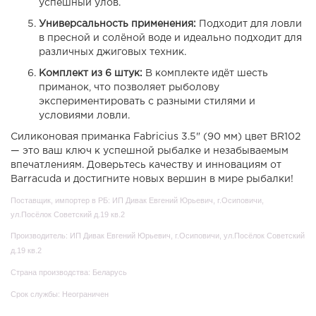
успешный улов.
Универсальность применения:
Подходит для ловли
в пресной и солёной воде и идеально подходит для
различных джиговых техник.
Комплект из 6 штук:
В комплекте идёт шесть
приманок, что позволяет рыболову
экспериментировать с разными стилями и
условиями ловли.
Силиконовая приманка Fabricius 3.5" (90 мм) цвет BR102
— это ваш ключ к успешной рыбалке и незабываемым
впечатлениям. Доверьтесь качеству и инновациям от
Barracuda и достигните новых вершин в мире рыбалки!
Поставщик, импортер в РБ: ИП Дивак Евгений Юрьевич, г.Осиповичи,
ул.Посёлок Советский д.19 кв.2
Производитель: ИП Дивак Евгений Юрьевич, г.Осиповичи, ул.Посёлок Советский
д.19 кв.2
Страна производства: Беларусь
Срок службы: Неограничен