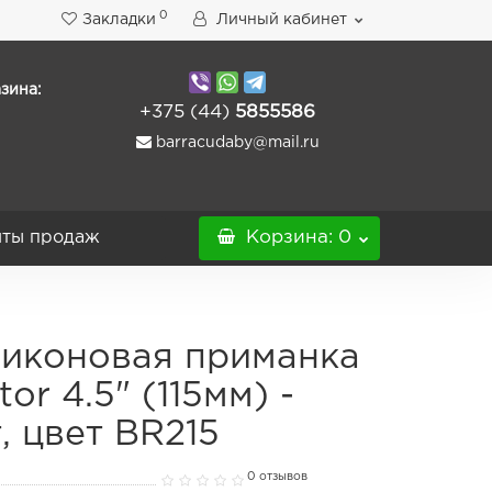
0
Закладки
Личный кабинет
зина:
+375 (44)
5855586
barracudaby@mail.ru
ты продаж
Корзина
: 0
иконовая приманка
tor 4.5" (115мм) -
, цвет BR215
0 отзывов