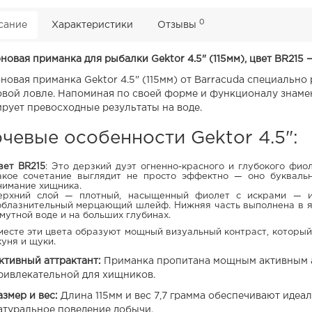
0
сание
Характеристики
Отзывы
новая приманка для рыбалки Gektor 4.5" (115мм), цвет BR215
новая приманка Gektor 4.5" (115мм) от Barracuda специальн
овой ловле. Напоминая по своей форме и функционалу знаме
ирует превосходные результаты на воде.
чевые особенности Gektor 4.5":
вет BR215
: Это дерзкий дуэт огненно-красного и глубокого фио
акое сочетание выглядит не просто эффектно — оно буквальн
нимание хищника.
ерхний слой — плотный, насыщенный фиолет с искрами — и
облазнительный мерцающий шлейф. Нижняя часть выполнена в яр
 мутной воде и на больших глубинах.
месте эти цвета образуют мощный визуальный контраст, которы
куня и щуки.
ктивный аттрактант:
Приманка пропитана мощным активным ат
ривлекательной для хищников.
азмер и вес:
Длина 115мм и вес 7,7 грамма обеспечивают идеа
атуральное поведение добычи.