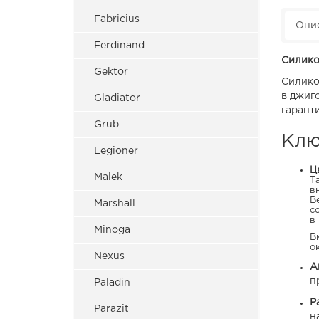
Fabricius
Опи
Ferdinand
Силико
Gektor
Силико
в джиг
Gladiator
гарант
Grub
Клю
Legioner
Ц
Malek
Т
в
В
Marshall
с
в
Minoga
В
о
Nexus
А
п
Paladin
Р
Parazit
н