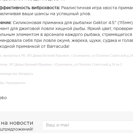
ффективность виброхвоста:
Реалистичная игра хвоста приман
величивая ваши шансы на успешный улов.
ение:
Силиконовая приманка для рыбалки Gektor 4.5" (115мм)
мент для джиговой ловли хищной рыбы. Яркий цвет, проверен
ельным элементом в арсенале каждого рыбака, стремящегося
мендовала себя при ловле окуня, жереха, щуки, судака и гола
ходной приманкой от Barracuda!
, импортер в РБ: ИП Дивак Евгений Юрьевич, г.Осиповичи, ул.Посёлок Советский д.19
тель: ИП Дивак Евгений Юрьевич, г.Осиповичи, ул.Посёлок Советский д.19 кв.2
оизводства: Беларусь
бы: Неограничен
eko
 на новости
пецпредложений!