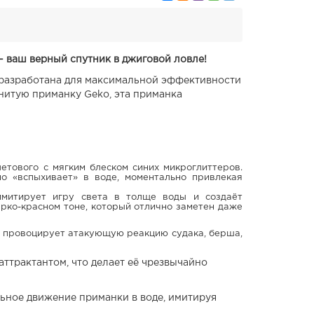
 — ваш верный спутник в джиговой ловле!
о разработана для максимальной эффективности
нитую приманку Geko, эта приманка
летового с мягким блеском синих микроглиттеров.
о «вспыхивает» в воде, моментально привлекая
митирует игру света в толще воды и создаёт
ко-красном тоне, который отлично заметен даже
й провоцирует атакующую реакцию судака, берша,
трактантом, что делает её чрезвычайно
льное движение приманки в воде, имитируя