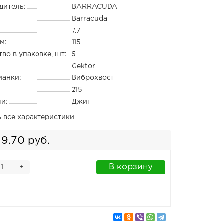
дитель:
BARRACUDA
Barracuda
7.7
м:
115
во в упаковке, шт:
5
Gektor
манки:
Виброхвост
215
ли:
Джиг
ь все характеристики
9.70 руб.
В корзину
+