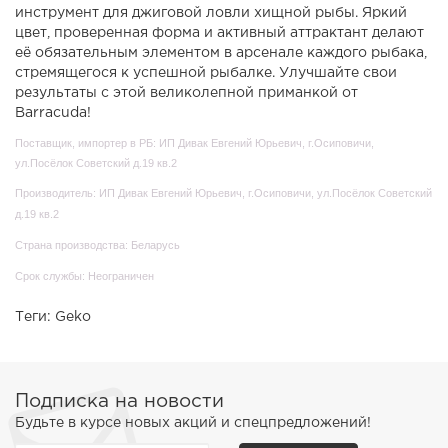
инструмент для джиговой ловли хищной рыбы. Яркий
цвет, проверенная форма и активный аттрактант делают
её обязательным элементом в арсенале каждого рыбака,
стремящегося к успешной рыбалке. Улучшайте свои
результаты с этой великолепной приманкой от
Barracuda!
Поставщик, импортер в РБ: ИП Дивак Евгений Юрьевич, г.Осиповичи,
ул.Посёлок Советский д.19 кв.2
Производитель: ИП Дивак Евгений Юрьевич, г.Осиповичи, ул.Посёлок Советский
д.19 кв.2
Страна производства: Беларусь
Срок службы: Неограничен
Теги:
Geko
Подписка на новости
Будьте в курсе новых акций и спецпредложений!