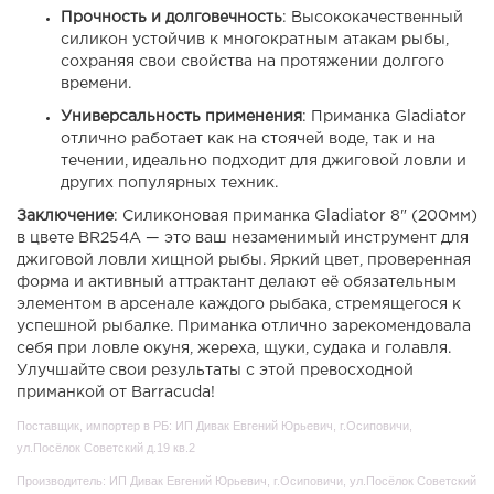
Прочность и долговечность
: Высококачественный
силикон устойчив к многократным атакам рыбы,
сохраняя свои свойства на протяжении долгого
времени.
Универсальность применения
: Приманка Gladiator
отлично работает как на стоячей воде, так и на
течении, идеально подходит для джиговой ловли и
других популярных техник.
Заключение
: Силиконовая приманка Gladiator 8" (200мм)
в цвете BR254А — это ваш незаменимый инструмент для
джиговой ловли хищной рыбы. Яркий цвет, проверенная
форма и активный аттрактант делают её обязательным
элементом в арсенале каждого рыбака, стремящегося к
успешной рыбалке. Приманка отлично зарекомендовала
себя при ловле окуня, жереха, щуки, судака и голавля.
Улучшайте свои результаты с этой превосходной
приманкой от Barracuda!
Поставщик, импортер в РБ: ИП Дивак Евгений Юрьевич, г.Осиповичи,
ул.Посёлок Советский д.19 кв.2
Производитель: ИП Дивак Евгений Юрьевич, г.Осиповичи, ул.Посёлок Советский