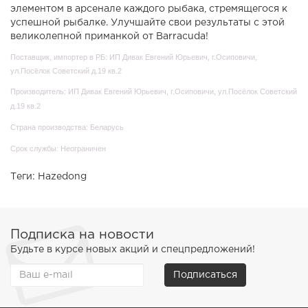
элементом в арсенале каждого рыбака, стремящегося к
успешной рыбалке. Улучшайте свои результаты с этой
великолепной приманкой от Barracuda!
Поставщик, импортер в РБ: ИП Дивак Евгений Юрьевич, г.Осиповичи,
ул.Посёлок Советский д.19 кв.2
Производитель: ИП Дивак Евгений Юрьевич, г.Осиповичи, ул.Посёлок Советский
д.19 кв.2
Страна производства: Беларусь
Срок службы: Неограничен
Теги:
Hazedong
Подписка на новости
Будьте в курсе новых акций и спецпредложений!
Подписаться