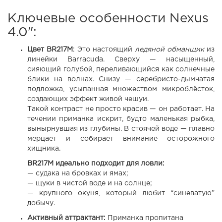
Ключевые особенности Nexus
4.0":
Цвет BR217М
: Это настоящий
ледяной обманщик
из
линейки Barracuda. Сверху — насыщенный,
сияющий голубой, переливающийся как солнечные
блики на волнах. Снизу — серебристо-дымчатая
подложка, усыпанная множеством микроблёсток,
создающих эффект живой чешуи.
Такой контраст не просто красив — он работает. На
течении приманка искрит, будто маленькая рыбка,
вынырнувшая из глубины. В стоячей воде — плавно
мерцает и собирает внимание осторожного
хищника.
BR217M идеально подходит для ловли:
— судака на бровках и ямах;
— щуки в чистой воде и на солнце;
— крупного окуня, который любит “синеватую”
добычу.
Активный аттрактант:
Приманка пропитана