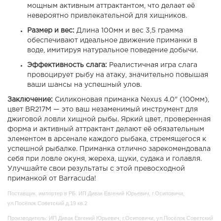
мощным активным аттрактантом, что делает её
невероятно привлекательной для хищников.
Размер и вес:
Длина 100мм и вес 3,5 грамма
обеспечивают идеальное движение приманки в
воде, имитируя натуральное поведение добычи.
Эффективность слага:
Реалистичная игра слага
провоцирует рыбу на атаку, значительно повышая
ваши шансы на успешный улов.
Заключение:
Силиконовая приманка Nexus 4.0" (100мм),
цвет BR217M — это ваш незаменимый инструмент для
джиговой ловли хищной рыбы. Яркий цвет, проверенная
форма и активный аттрактант делают её обязательным
элементом в арсенале каждого рыбака, стремящегося к
успешной рыбалке. Приманка отлично зарекомендовала
себя при ловле окуня, жереха, щуки, судака и голавля.
Улучшайте свои результаты с этой превосходной
приманкой от Barracuda!
Поставщик, импортер в РБ: ИП Дивак Евгений Юрьевич, г.Осиповичи,
ул.Посёлок Советский д.19 кв.2
Производитель: ИП Дивак Евгений Юрьевич, г.Осиповичи, ул.Посёлок Советский