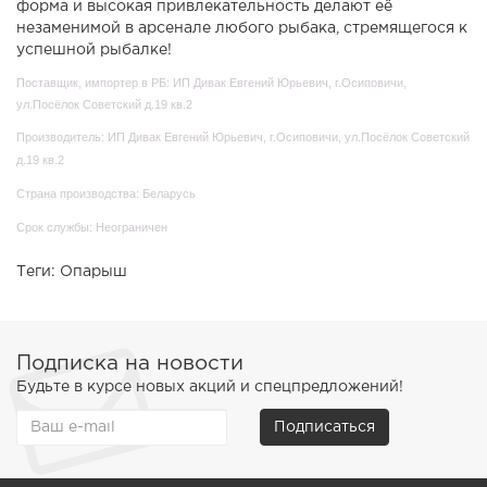
форма и высокая привлекательность делают её
незаменимой в арсенале любого рыбака, стремящегося к
успешной рыбалке!
Поставщик, импортер в РБ: ИП Дивак Евгений Юрьевич, г.Осиповичи,
ул.Посёлок Советский д.19 кв.2
Производитель: ИП Дивак Евгений Юрьевич, г.Осиповичи, ул.Посёлок Советский
д.19 кв.2
Страна производства: Беларусь
Срок службы: Неограничен
Теги:
Опарыш
Подписка на новости
Будьте в курсе новых акций и спецпредложений!
Подписаться