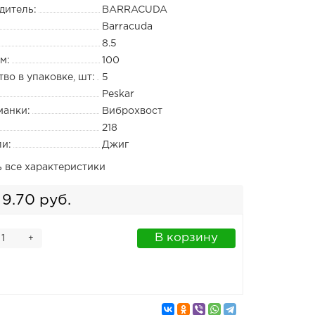
дитель:
BARRACUDA
Barracuda
8.5
м:
100
во в упаковке, шт:
5
Peskar
манки:
Виброхвост
218
ли:
Джиг
ь все характеристики
9.70 руб.
В корзину
+