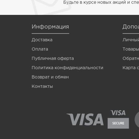
Будьте в курсе новых акций и с
Venom
Vermis
Информация
Допо
Wagner
Доставка
Личный
Wormik
Оплата
Товары
Zanzara
Публичная оферта
Обратн
Мотыль
Политика конфиденциальности
Карта 
Опарыш
Возврат и обмен
Контакты