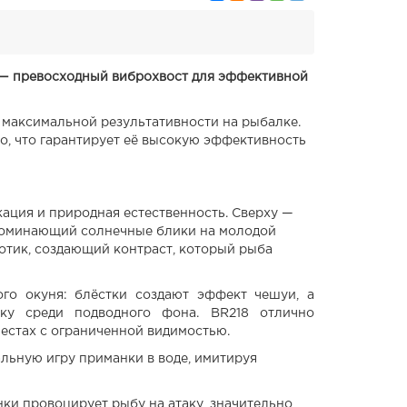
8 — превосходный виброхвост для эффективной
я максимальной результативности на рыбалке.
, что гарантирует её высокую эффективность
кация и природная естественность. Сверху —
поминающий солнечные блики на молодой
отик, создающий контраст, который рыба
ого окуня: блёстки создают эффект чешуи, а
нку среди подводного фона. BR218 отлично
 местах с ограниченной видимостью.
альную игру приманки в воде, имитируя
нки провоцирует рыбу на атаку, значительно