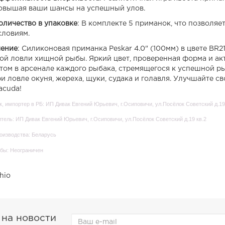
овышая ваши шансы на успешный улов.
оличество в упаковке
: В комплекте 5 приманок, что позволя
словиям.
ение
: Силиконовая приманка Peskar 4.0" (100мм) в цвете BR
ой ловли хищной рыбы. Яркий цвет, проверенная форма и ак
том в арсенале каждого рыбака, стремящегося к успешной р
ри ловле окуня, жереха, щуки, судака и голавля. Улучшайте 
acuda!
, импортер в РБ: ИП Дивак Евгений Юрьевич, г.Осиповичи, ул.Посёлок Советский д.19
тель: ИП Дивак Евгений Юрьевич, г.Осиповичи, ул.Посёлок Советский д.19 кв.2
оизводства: Беларусь
бы: Неограничен
hio
 на новости