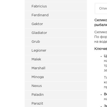
Fabricius
Опи
Ferdinand
Силико
Gektor
рыбалк
Силико
Gladiator
По фор
Grub
на воде
Ключев
Legioner
Ц
Malek
н
т
Marshall
з
Minoga
Т
к
Nexus
п
В
Paladin
н
Parazit
Э