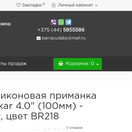
0
Закладки
Личный кабинет
зина:
+375 (44)
5855586
barracudaby@mail.ru
ты продаж
Корзина
: 0
иконовая приманка
kar 4.0" (100мм) -
, цвет BR218
0 отзывов