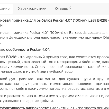
0
сание
Характеристики
Отзывы
новая приманка для рыбалки Peskar 4.0" (100мм), цвет BR21
и!
новая приманка Peskar 4.0" (100мм) от Barracuda создана дл
ме и функционалу она напоминает знаменитую приманку Ohio
.
ые особенности Peskar 4.0"
:
вет BR218:
Это идеальный пример того, как сочетаются прово
асыщенный, ярко-зеленый тон с мерцающими блёстками, на
раве у кромки воды. Снизу — сочный оранжево-янтарный жив
амечает даже в мутной или глубокой воде.
акой дуэт работает как магнит для судака, щуки и крупн
онтрастная двухцветность моментально выделяет прима
роявляет себя в пасмурную погоду, на рассветах, закатах и в
ес и размер
: Длина 100мм и вес 8,5 грамма обеспечивают иде
атуральное поведение добычи.
ффективность виброхвоста
: Реалистичная игра хвоста прима