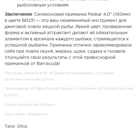
рыболовным условиям.
Заключение
: Силиконовая приманка Peskar 4.0" (100мм)
в цвете BR231 — это ваш незаменимый инструмент для
джиговой ловли хищной рыбы. Яркий цвет, проверенная
форма и активный аттрактант делают её обязательным
элементом в арсенале каждого рыбака, стремящегося к
успешной рыбалке. Приманка отлично зарекомендовала
себя при ловле окуня, жереха, щуки, судака и голавля.
Улучшайте свои результаты с этой превосходной
приманкой от Barracuda!
Поставщик, импортер в РБ: ИП Дивак Евгений Юрьевич, г.Осиповичи,
ул.Посёлок Советский д.19 кв.2
Производитель: ИП Дивак Евгений Юрьевич, г.Осиповичи, ул.Посёлок Советский
д.19 кв.2
Страна производства: Беларусь
Срок службы: Неограничен
Теги:
Ohio