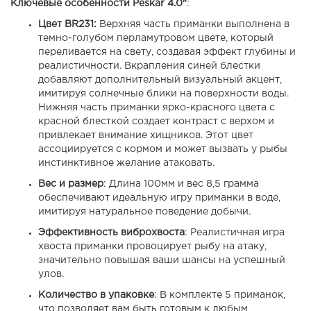
Ключевые особенности Peskar 4.0"
:
Цвет BR231:
Верхняя часть приманки выполнена в
темно-голубом перламутровом цвете, который
переливается на свету, создавая эффект глубины и
реалистичности. Вкрапления синей блестки
добавляют дополнительный визуальный акцент,
имитируя солнечные блики на поверхности воды.
Нижняя часть приманки ярко-красного цвета с
красной блесткой создает контраст с верхом и
привлекает внимание хищников. Этот цвет
ассоциируется с кормом и может вызвать у рыбы
инстинктивное желание атаковать.
Вес и размер
: Длина 100мм и вес 8,5 грамма
обеспечивают идеальную игру приманки в воде,
имитируя натуральное поведение добычи.
Эффективность виброхвоста
: Реалистичная игра
хвоста приманки провоцирует рыбу на атаку,
значительно повышая ваши шансы на успешный
улов.
Количество в упаковке
: В комплекте 5 приманок,
что позволяет вам быть готовым к любым