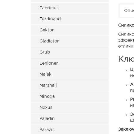
Fabricius
Опи
Ferdinand
Силико
Gektor
Силико
эффект
Gladiator
отличн
Grub
Клю
Legioner
Ц
Malek
м
А
Marshall
п
Minoga
Р
н
Nexus
Э
Paladin
ш
Заключ
Parazit