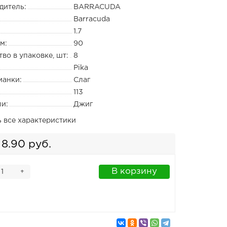
дитель:
BARRACUDA
Barracuda
1.7
м:
90
во в упаковке, шт:
8
Pika
манки:
Слаг
113
ли:
Джиг
ь все характеристики
8.90 руб.
В корзину
+