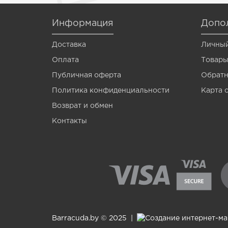
Venom
Информация
Допо
Vermis
Доставка
Личный
Wagner
Оплата
Товары
Wormik
Публичная оферта
Обратн
Zanzara
Политика конфиденциальности
Карта 
Мотыль
Возврат и обмен
Контакты
Опарыш
Barracuda.by © 2025 |
Создание интернет-м