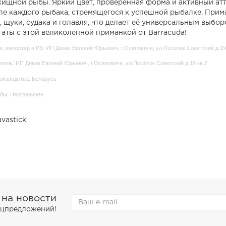
хищной рыбы. Яркий цвет, проверенная форма и активный атт
ле каждого рыбака, стремящегося к успешной рыбалке. Прим
, щуки, судака и голавля, что делает её универсальным выбо
таты с этой великолепной приманкой от Barracuda!
, импортер в РБ: ИП Дивак Евгений Юрьевич, г.Осиповичи, ул.Посёлок Советский д.19
тель: ИП Дивак Евгений Юрьевич, г.Осиповичи, ул.Посёлок Советский д.19 кв.2
оизводства: Беларусь
бы: Неограничен
avastick
 на новости
пецпредложений!