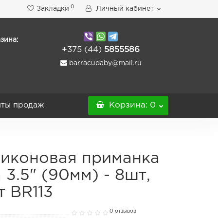
0
Закладки
Личный кабинет
зина:
+375 (44)
5855586
barracudaby@mail.ru
ты продаж
Корзина
: 0
иконовая приманка
a 3.5" (90мм) - 8шт,
т BR113
0 отзывов