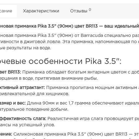
0
сание
Характеристики
Отзывы
новая приманка Pika 3.5" (90мм) цвет BR113 — ваш идеальны
новая приманка Pika 3.5" (90мм) от Barracuda специально р
ивности в джиговой ловле. Эта приманка, напоминающая по 
ые результаты на воде.
чевые особенности Pika 3.5":
вет BR113:
Приманка обладает богатым янтарным цветом с доб
ерцания в воде, притягивая внимание рыбы.
ктивный аттрактант:
Приманка пропитана мощным активным ат
ривлекательной для хищников.
азмер и вес:
Длина 90мм и вес 1,7 грамма обеспечивают идеал
атуральное поведение добычи.
ффективность слага:
Реалистичная игра слага провоцирует ры
ансы на успешный улов.
ение:
Силиконовая приманка Pika 3.5" (90мм) цвет BR113 — 