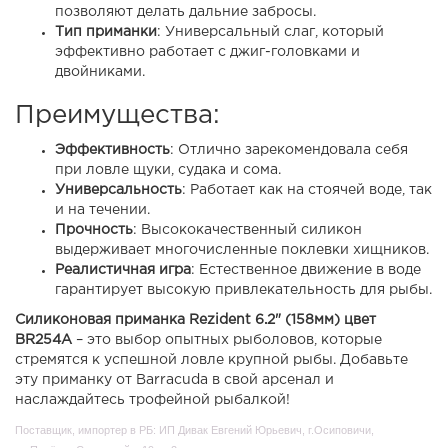
позволяют делать дальние забросы.
Тип приманки
: Универсальный слаг, который
эффективно работает с джиг-головками и
двойниками.
Преимущества:
Эффективность
: Отлично зарекомендовала себя
при ловле щуки, судака и сома.
Универсальность
: Работает как на стоячей воде, так
и на течении.
Прочность
: Высококачественный силикон
выдерживает многочисленные поклевки хищников.
Реалистичная игра
: Естественное движение в воде
гарантирует высокую привлекательность для рыбы.
Силиконовая приманка
Rezident 6.2" (158мм) цвет
BR254А
– это выбор опытных рыболовов, которые
стремятся к успешной ловле крупной рыбы. Добавьте
эту приманку от Barracuda в свой арсенал и
наслаждайтесь трофейной рыбалкой!
Поставщик, импортер в РБ: ИП Дивак Евгений Юрьевич, г.Осиповичи,