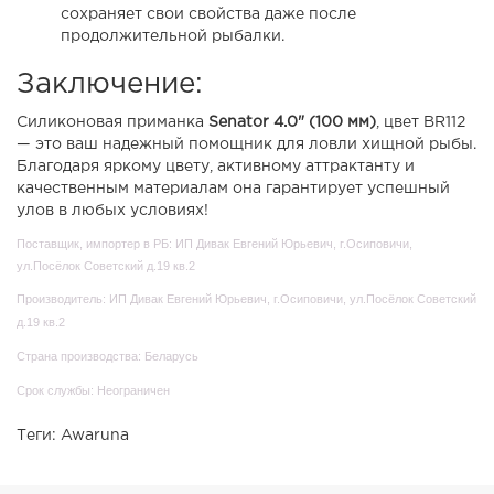
сохраняет свои свойства даже после
продолжительной рыбалки.
Заключение:
Силиконовая приманка
Senator 4.0" (100 мм)
, цвет BR112
— это ваш надежный помощник для ловли хищной рыбы.
Благодаря яркому цвету, активному аттрактанту и
качественным материалам она гарантирует успешный
улов в любых условиях!
Поставщик, импортер в РБ: ИП Дивак Евгений Юрьевич, г.Осиповичи,
ул.Посёлок Советский д.19 кв.2
Производитель: ИП Дивак Евгений Юрьевич, г.Осиповичи, ул.Посёлок Советский
д.19 кв.2
Страна производства: Беларусь
Срок службы: Неограничен
Теги:
Awaruna