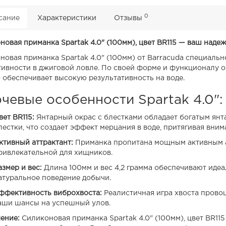
0
сание
Характеристики
Отзывы
новая приманка Spartak 4.0" (100мм), цвет BR115 — ваш наде
новая приманка Spartak 4.0" (100мм) от Barracuda специаль
ивности в джиговой ловле. По своей форме и функционалу 
то обеспечивает высокую результативность на воде.
чевые особенности Spartak 4.0":
вет BR115:
Янтарный окрас с блестками обладает богатым янт
лестки, что создает эффект мерцания в воде, притягивая вни
ктивный аттрактант:
Приманка пропитана мощным активным ат
ривлекательной для хищников.
азмер и вес:
Длина 100мм и вес 4,2 грамма обеспечивают идеа
атуральное поведение добычи.
ффективность виброхвоста:
Реалистичная игра хвоста провоц
аши шансы на успешный улов.
ение:
Силиконовая приманка Spartak 4.0" (100мм), цвет BR11