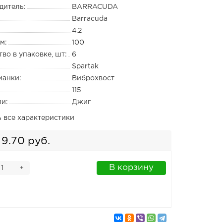
дитель:
BARRACUDA
Barracuda
4.2
м:
100
во в упаковке, шт:
6
Spartak
манки:
Виброхвост
115
ли:
Джиг
ь все характеристики
9.70 руб.
В корзину
+