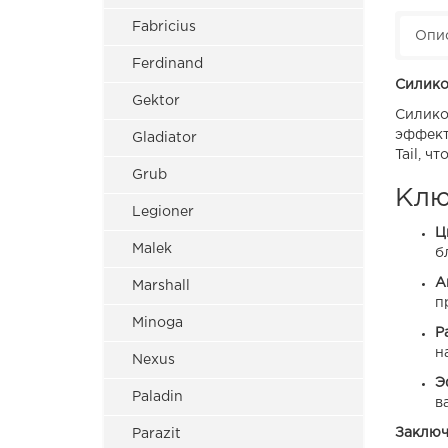
Fabricius
Опи
Ferdinand
Силико
Gektor
Силико
эффект
Gladiator
Tail, ч
Grub
Клю
Legioner
Ц
Malek
б
А
Marshall
п
Minoga
Р
н
Nexus
Э
Paladin
в
Заключ
Parazit