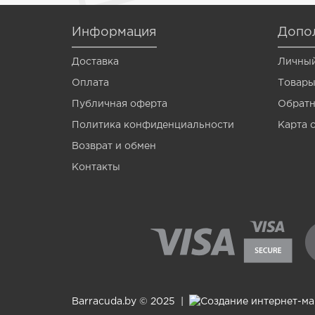
Venom
Информация
Допо
Vermis
Доставка
Личный
Wagner
Оплата
Товары
Wormik
Публичная оферта
Обратн
Zanzara
Политика конфиденциальности
Карта 
Мотыль
Возврат и обмен
Контакты
Опарыш
Barracuda.by © 2025 |
Создание интернет-м