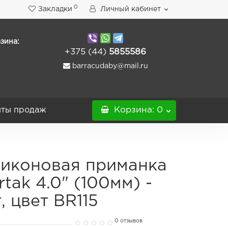
0
Закладки
Личный кабинет
зина:
+375 (44)
5855586
barracudaby@mail.ru
ты продаж
Корзина
: 0
иконовая приманка
rtak 4.0" (100мм) -
, цвет BR115
0 отзывов