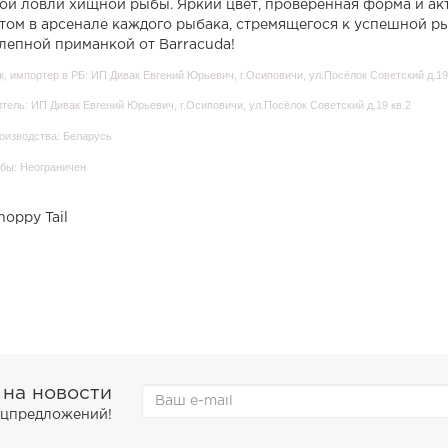
ой ловли хищной рыбы. Яркий цвет, проверенная форма и ак
том в арсенале каждого рыбака, стремящегося к успешной ры
лепной приманкой от Barracuda!
, импортер в РБ: ИП Дивак Евгений Юрьевич, г.Осиповичи, ул.Посёлок Советский д.19
тель: ИП Дивак Евгений Юрьевич, г.Осиповичи, ул.Посёлок Советский д.19 кв.2
оизводства: Беларусь
бы: Неограничен
hoppy Tail
 на новости
пецпредложений!