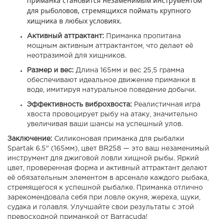
приманка становится незаменимым инструментом
для рыболовов, стремящихся поймать крупного
хищника в любых условиях.
Активный аттрактант:
Приманка пропитана
мощным активным аттрактантом, что делает её
неотразимой для хищников.
Размер и вес:
Длина 165мм и вес 25,5 грамма
обеспечивают идеальное движение приманки в
воде, имитируя натуральное поведение добычи.
Эффективность виброхвоста:
Реалистичная игра
хвоста провоцирует рыбу на атаку, значительно
увеличивая ваши шансы на успешный улов.
Заключение:
Силиконовая приманка для рыбалки
Spartak 6.5" (165мм), цвет BR258 — это ваш незаменимый
инструмент для джиговой ловли хищной рыбы. Яркий
цвет, проверенная форма и активный аттрактант делают
её обязательным элементом в арсенале каждого рыбака,
стремящегося к успешной рыбалке. Приманка отлично
зарекомендовала себя при ловле окуня, жереха, щуки,
судака и голавля. Улучшайте свои результаты с этой
превосходной приманкой от Barracuda!