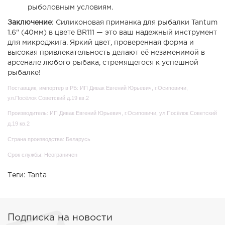
рыболовным условиям.
Заключение
: Силиконовая приманка для рыбалки Tantum
1.6" (40мм) в цвете BR111 — это ваш надежный инструмент
для микроджига. Яркий цвет, проверенная форма и
высокая привлекательность делают её незаменимой в
арсенале любого рыбака, стремящегося к успешной
рыбалке!
Поставщик, импортер в РБ: ИП Дивак Евгений Юрьевич, г.Осиповичи,
ул.Посёлок Советский д.19 кв.2
Производитель: ИП Дивак Евгений Юрьевич, г.Осиповичи, ул.Посёлок Советский
д.19 кв.2
Страна производства: Беларусь
Срок службы: Неограничен
Теги:
Tanta
Подписка на новости