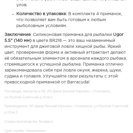
улов.
Количество в упаковке
: В комплекте 4 приманок,
что позволяет вам быть готовым к любым
рыболовным условиям.
Заключение
: Силиконовая приманка для рыбалки
Ugor
5.5" (140 мм)
в цвете BR218 — это ваш незаменимый
инструмент для джиговой ловли хищной рыбы. Яркий
цвет, проверенная форма и активный аттрактант делают
её обязательным элементом в арсенале каждого рыбака,
стремящегося к успешной рыбалке. Приманка отлично
зарекомендовала себя при ловле окуня, жереха, щуки,
судака и голавля. Улучшайте свои результаты с этой
превосходной приманкой от Barracuda!
Поставщик, импортер в РБ: ИП Дивак Евгений Юрьевич, г.Осиповичи,
ул.Посёлок Советский д.19 кв.2
Производитель: ИП Дивак Евгений Юрьевич, г.Осиповичи, ул.Посёлок Советский
д.19 кв.2
Страна производства: Беларусь
Срок службы: Неограничен