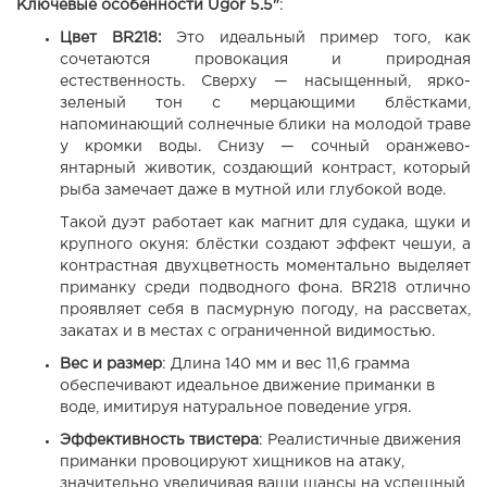
Ключевые особенности Ugor 5.5"
:
Цвет BR218:
Это идеальный пример того, как
сочетаются провокация и природная
естественность. Сверху — насыщенный, ярко-
зеленый тон с мерцающими блёстками,
напоминающий солнечные блики на молодой траве
у кромки воды. Снизу — сочный оранжево-
янтарный животик, создающий контраст, который
рыба замечает даже в мутной или глубокой воде.
Такой дуэт работает как магнит для судака, щуки и
крупного окуня: блёстки создают эффект чешуи, а
контрастная двухцветность моментально выделяет
приманку среди подводного фона. BR218 отлично
проявляет себя в пасмурную погоду, на рассветах,
закатах и в местах с ограниченной видимостью.
Вес и размер
: Длина 140 мм и вес 11,6 грамма
обеспечивают идеальное движение приманки в
воде, имитируя натуральное поведение угря.
Эффективность твистера
: Реалистичные движения
приманки провоцируют хищников на атаку,
значительно увеличивая ваши шансы на успешный