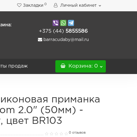
0
Закладки
Личный кабинет
зина:
+375 (44)
5855586
barracudaby@mail.ru
ты продаж
Корзина
: 0
иконовая приманка
om 2.0" (50мм) -
, цвет BR103
0 отзывов