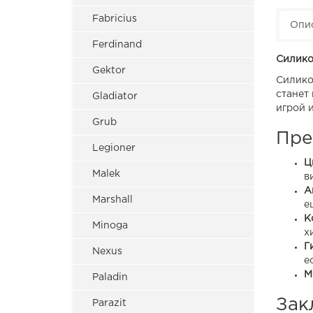
Fabricius
Опи
Ferdinand
Силико
Gektor
Силико
станет
Gladiator
игрой 
Grub
Пре
Legioner
Ц
Malek
в
А
Marshall
е
К
Minoga
х
Г
Nexus
е
М
Paladin
Зак
Parazit