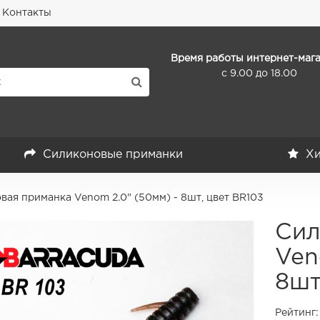
Контакты
Время работы интернет-мага
с 9.00 до 18.00
Силиконовые приманки
Хи
вая приманка Venom 2.0" (50мм) - 8шт, цвет BR103
Сил
Ven
8шт
Рейтинг: