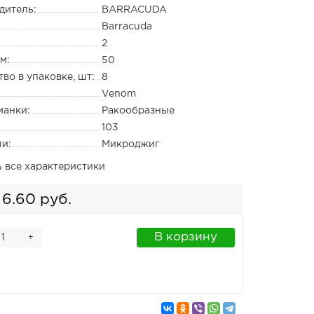
дитель:
BARRACUDA
Barracuda
2
м:
50
во в упаковке, шт:
8
Venom
манки:
Ракообразные
103
ли:
Микроджиг
ь все характеристики
6.60 руб.
В корзину
+