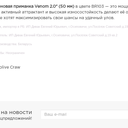
новая приманка Venom 2.0" (50 мм)
в цвете BR103 — это мощ
, активный аттрактант и высокая износостойкость делают её
е хотят максимизировать свои шансы на удачный улов.
, импортер в РБ: ИП Дивак Евгений Юрьевич, г.Осиповичи, ул.Посёлок Советский д.19
тель: ИП Дивак Евгений Юрьевич, г.Осиповичи, ул.Посёлок Советский д.19 кв.2
оизводства: Беларусь
бы: Неограничен
olive Craw
 на новости
пецпредложений!