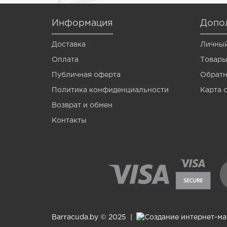
Venom
Информация
Допо
Vermis
Доставка
Личный
Wagner
Оплата
Товары
Wormik
Публичная оферта
Обратн
Zanzara
Политика конфиденциальности
Карта 
Мотыль
Возврат и обмен
Контакты
Опарыш
Barracuda.by © 2025 |
Создание интернет-м