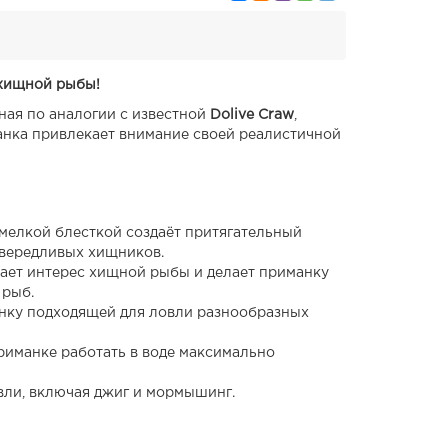
 хищной рыбы!
ная по аналогии с известной
Dolive Craw
,
анка привлекает внимание своей реалистичной
 мелкой блесткой создаёт притягательный
вередливых хищников.
ает интерес хищной рыбы и делает приманку
 рыб.
анку подходящей для ловли разнообразных
риманке работать в воде максимально
вли, включая джиг и мормышинг.