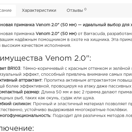
0
сание
Характеристики
Отзывы
новая приманка Venom 2.0" (50 мм) — идеальный выбор для
новая приманка
Venom 2.0" (50 мм)
от Barracuda, разработан
 вашим надёжным помощником в охоте на хищника. Эта прим
и высоким качеством исполнения.
имущества Venom 2.0":
вет BR103
: Тёмно-коричневый с красным оттенком и зелёной
изуальный эффект, способный привлечь внимание самых при
ктивный аттрактант
: Пропитка активным аттрактантом повыш
щё более эффективной, провоцируя на атаку даже пассивных
омпактный размер
: Длина 50 мм и вес 2 грамма делают прим
ищных рыб, таких как окунь, судак или щука.
ибкий силикон
: Прочный и эластичный материал позволяет п
стественно, устойчиво выдерживая многократные поклёвки.
ногофункциональность
: Подходит для различных методов ло
лючение: