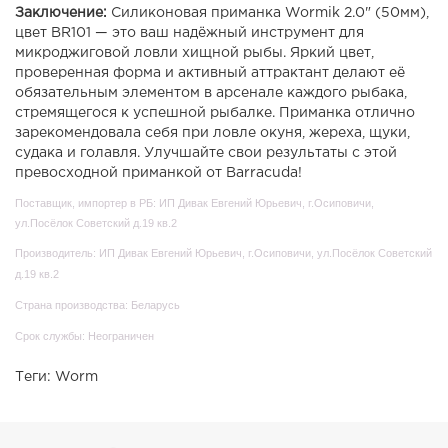
Заключение:
Силиконовая приманка Wormik 2.0" (50мм),
цвет BR101 — это ваш надёжный инструмент для
микроджиговой ловли хищной рыбы. Яркий цвет,
проверенная форма и активный аттрактант делают её
обязательным элементом в арсенале каждого рыбака,
стремящегося к успешной рыбалке. Приманка отлично
зарекомендовала себя при ловле окуня, жереха, щуки,
судака и голавля. Улучшайте свои результаты с этой
превосходной приманкой от Barracuda!
Поставщик, импортер в РБ: ИП Дивак Евгений Юрьевич, г.Осиповичи,
ул.Посёлок Советский д.19 кв.2
Производитель: ИП Дивак Евгений Юрьевич, г.Осиповичи, ул.Посёлок Советский
д.19 кв.2
Страна производства: Беларусь
Срок службы: Неограничен
Теги:
Worm