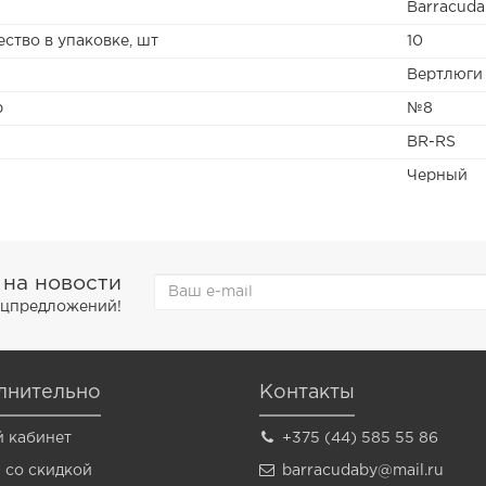
Barracuda
ство в упаковке, шт
10
л
Вертлюги
р
№8
BR-RS
Черный
 на новости
пецпредложений!
лнительно
Контакты
 кабинет
+375 (44) 585 55 86
 со скидкой
barracudaby@mail.ru