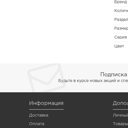
Бренд
Fabricius
Количе
Ferdinand
Разде
Разме
Gektor
Серия
Gladiator
Цвет
Grub
Legioner
Malek
Подписка
Будьте в курсе новых акций и с
Marshall
Minoga
Информация
Nexus
Допо
Paladin
Доставка
Личный
Оплата
Parazit
Товары