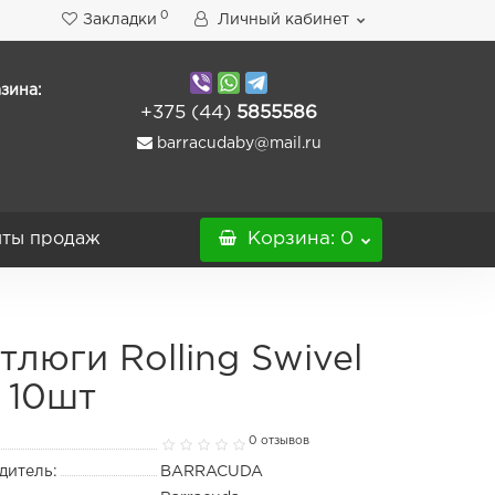
0
Закладки
Личный кабинет
зина:
+375 (44)
5855586
barracudaby@mail.ru
ты продаж
Корзина
: 0
тлюги Rolling Swivel
 10шт
0 отзывов
дитель:
BARRACUDA