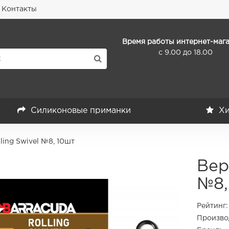
Контакты
Время работы интернет-мага
с 9.00 до 18.00
Силиконовые приманки
Хи
ling Swivel №8, 10шт
Вер
№8,
Рейтинг:
Произво