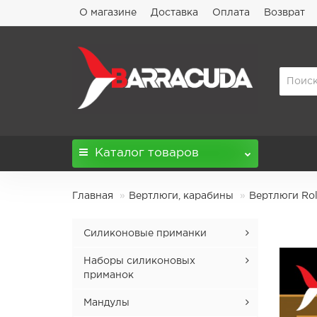
О магазине
Доставка
Оплата
Возврат
Каталог
товаров
Главная
Вертлюги, карабины
Вертлюги Rol
Силиконовые приманки
Admiral
Наборы силиконовых
приманок
Agressor
Наборы Comissar 4.5'' микс
Мандулы
Aptos