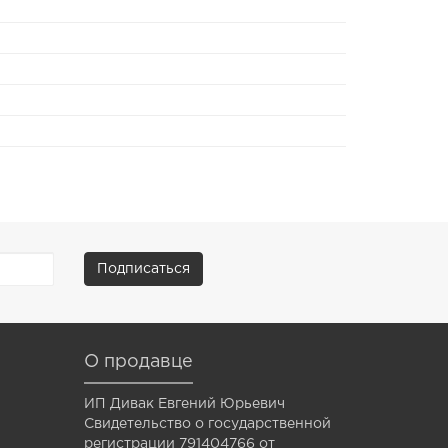
Подписаться
О продавце
ИП Дивак Евгений Юрьевич
Свидетельство о государственной
регистрации 791404766 от