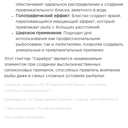
обеспечивает идеальное распределение и создание
привлекательного блеска, заметного в воде.
Голографический эффект
: Блестки создают яркий,
переливающийся мерцающий эффект, который
привлекает рыбу с больших расстояний.
Широкое применение
: Подходит для
использования как профессиональными
рыболовами, так и любителями, позволяя создавать
уникальные и привлекательные приманки.
Этот глиттер "Серебро" является незаменимым
элементом при создании высококачественных
силиконовых приманок, способных привлечь внимание
рыбы даже в самых сложных условиях рыбалки.
Поставщик, импортер в РБ: ИП Дивак Евгений Юрьевич, г.Осиповичи,
ул.Посёлок Советский д.19 кв.2
Производитель: ИП Удодов Дмитрий Павлович
, г.Соратов, ИНН 645055245710
Страна производства: Российская Федерация
Срок службы: Неограничен