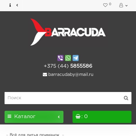
0
+375 (44)
5855586
barracudaby@mail.ru
Каталог
: 0
Всё для литья приманок