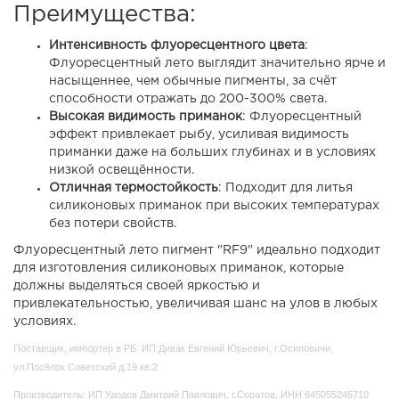
Преимущества:
Интенсивность флуоресцентного цвета
:
Флуоресцентный лето выглядит значительно ярче и
насыщеннее, чем обычные пигменты, за счёт
способности отражать до 200-300% света.
Высокая видимость приманок
: Флуоресцентный
эффект привлекает рыбу, усиливая видимость
приманки даже на больших глубинах и в условиях
низкой освещённости.
Отличная термостойкость
: Подходит для литья
силиконовых приманок при высоких температурах
без потери свойств.
Флуоресцентный лето пигмент "RF9" идеально подходит
для изготовления силиконовых приманок, которые
должны выделяться своей яркостью и
привлекательностью, увеличивая шанс на улов в любых
условиях.
Поставщик, импортер в РБ: ИП Дивак Евгений Юрьевич, г.Осиповичи,
ул.Посёлок Советский д.19 кв.2
Производитель: ИП Удодов Дмитрий Павлович
, г.Соратов, ИНН 645055245710