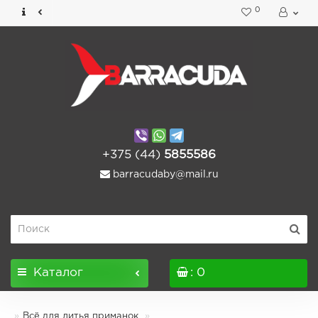
0
+375 (44)
5855586
barracudaby@mail.ru
Каталог
: 0
Всё для литья приманок