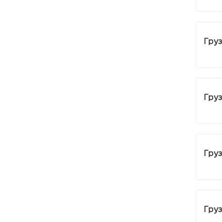
Venom
Vermis
Груз
Wagner
Wormik
Zanzara
Груз
Мотыль
Опарыш
Груз
Груз