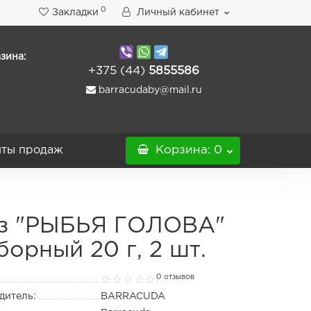
0
Закладки
Личный кабинет
зина:
+375 (44)
5855586
barracudaby@mail.ru
ты продаж
Корзина
: 0
з "РЫБЬЯ ГОЛОВА"
борный 20 г, 2 шт.
0 отзывов
дитель:
BARRACUDA