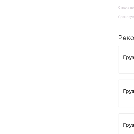
Peskar
Страна пр
Срок служ
Pika
Rezident
Рек
Senator
Sherif
Груз
Spartak
Stick
Svarog
Груз
Tantum
Tiagra
Ugor
Груз
Varvar