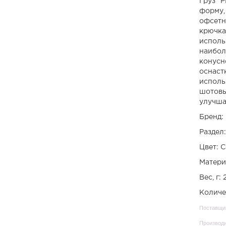
Груз "
форму,
Fabricius
офсетн
крючка
Ferdinand
исполь
Gektor
наибол
конусн
Gladiator
оснаст
исполь
Grub
шотовы
улучша
Legioner
Бренд
Malek
Раздел
Marshall
Цвет: 
Матери
Minoga
Вес, г: 
Nexus
Количес
Paladin
Поставщик
Parazit
Производи