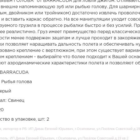
РЫБЬЯ ГОЛОВА" от BARRACUDA для ловли джигом. Отливается
 внешне напоминающую зуб или рыбью голову. Для шарнирн
ым, двойником или тройником) достаточно извлечь проволочны
 и вставить каркас обратно. На все манипуляции уходит совсе
зуемого грузила в процессе рыбалки быстро и без усилий. П
ее реалистично. Груз имеет преимущество перед классическо
ости менее подвержен зацепам и лучше проходит в закоряже
ки позволяет наращивать дальность полета и обеспечивать 
зовано крепление с вертлюжком, при этом существует вариан
м креплением - выбирайте что более подходит к Вашей осн
ют аэродинамические характеристики полета и позволяют об
: BARRACUDA
: Рыбья голова
Серый
ал: Свинец
20
тво в упаковке, шт: 2
, импортер в РБ: ИП Дивак Евгений Юрьевич, г.Осиповичи, ул.Посёлок Советский д.19
тель: ИП Дивак Евгений Юрьевич, г.Осиповичи, ул.Посёлок Советский д.19 кв.2