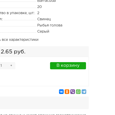
Barracuda
20
во в упаковке, шт:
2
л:
Свинец
Рыбья голова
Серый
ь все характеристики
2.65 руб.
В корзину
+