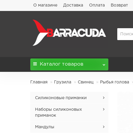
О магазине
Доставка
Оплата
Возврат
Каталог
товаров
Главная
Грузила
Свинец
Рыбья голова
Силиконовые приманки
Admiral
Наборы силиконовых
приманок
Agressor
Наборы Comissar 4.5'' микс
Мандулы
Aptos