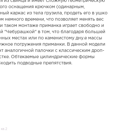
 из свинца и имеет сложную геометрическую
ого оснащения крючком (одинарным,
й каркас из тела грузила, продеть его в ушко
м немного времени, что позволяет менять вес
ри таком монтаже приманка играет свободно и
й "Чебурашкой" в том, что благодаря большей
нных местах или по каменистому дну.е массы
нужное погружения приманки. В данной модели
т аналогичной палочки с классическим дроп-
астке. Обтекаемые цилиндрические формы
ходить подводные препятствия.
 кв.2