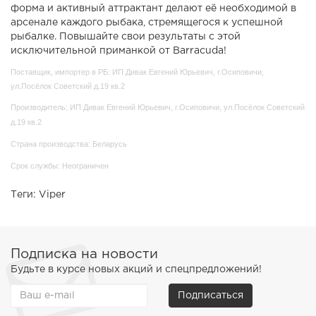
форма и активный аттрактант делают её необходимой в
арсенале каждого рыбака, стремящегося к успешной
рыбалке. Повышайте свои результаты с этой
исключительной приманкой от Barracuda!
Поставщик, импортер в РБ: ИП Дивак Евгений Юрьевич, г.Осиповичи,
ул.Посёлок Советский д.19 кв.2
Производитель: ИП Дивак Евгений Юрьевич, г.Осиповичи, ул.Посёлок Советский
д.19 кв.2
Страна производства: Беларусь
Срок службы: Неограничен
Теги:
Viper
Подписка на новости
Будьте в курсе новых акций и спецпредложений!
Подписаться